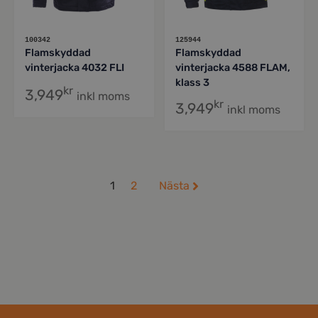
100342
125944
Flamskyddad
Flamskyddad
vinterjacka 4032 FLI
vinterjacka 4588 FLAM,
klass 3
kr
3,949
inkl moms
kr
3,949
inkl moms
1
2
Nästa