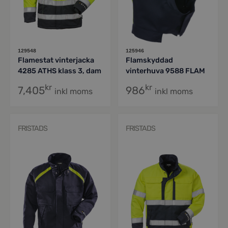
129548
125946
Flamestat vinterjacka
Flamskyddad
4285 ATHS klass 3, dam
vinterhuva 9588 FLAM
kr
kr
7,405
986
inkl moms
inkl moms
FRISTADS
FRISTADS