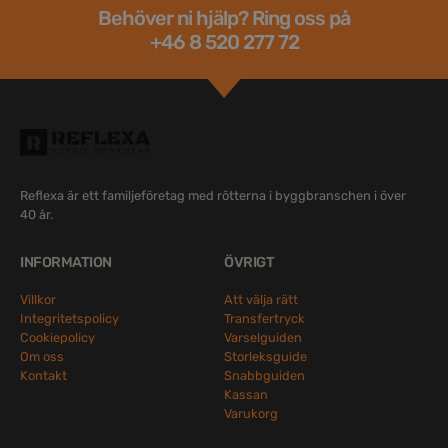
Behöver ni hjälp? Ring oss på
+46 8 520 277 72
Reflexa är ett familjeföretag med rötterna i byggbranschen i över
40 år.
INFORMATION
ÖVRIGT
Villkor
Att välja rätt
Integritetspolicy
Transfertryck
Cookiepolicy
Varselguiden
Om oss
Storleksguide
Kontakt
Snabbguiden
Kassan
Varukorg