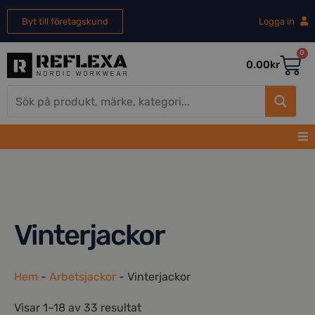
Byt till företagskund
Logga in
0
0.00
kr
Vinterjackor
Hem
-
Arbetsjackor
-
Vinterjackor
Visar 1–18 av 33 resultat