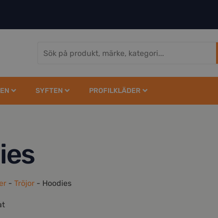
EN
SYFTEN
PROFILKLÄDER
ies
er
-
Tröjor
-
Hoodies
at