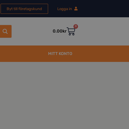
Byt till företagskund
Logga in
0
0.00
kr
MITT KONTO