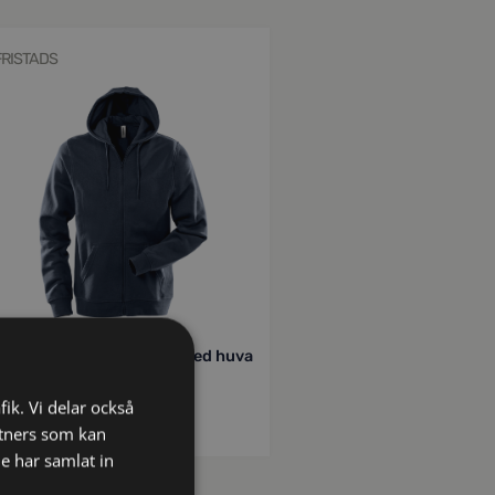
FRISTADS
11843
Acode sweatshirt-jacka med huva
1736 SWB
fik. Vi delar också
kr
591
inkl moms
tners som kan
e har samlat in