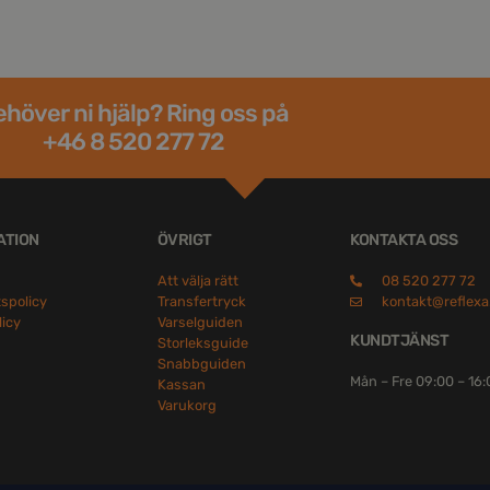
höver ni hjälp? Ring oss på
+46 8 520 277 72
ATION
ÖVRIGT
KONTAKTA OSS
Att välja rätt
08 520 277 72
tspolicy
Transfertryck
kontakt@reflexa
licy
Varselguiden
KUNDTJÄNST
Storleksguide
Snabbguiden
Mån – Fre 09:00 – 16
Kassan
Varukorg