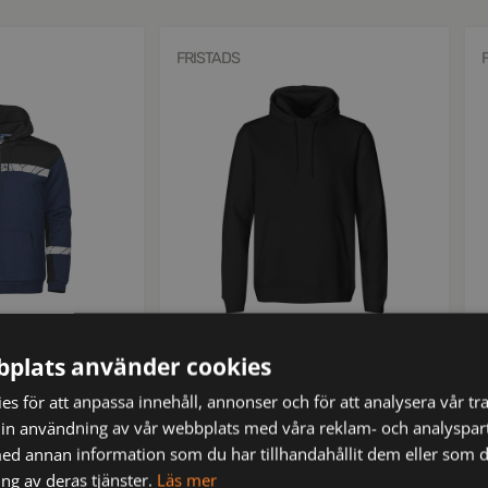
FRISTADS
130171
1
1/2 ZIP 7104
Acode sweatshirt med huva 7736
plats använder cookies
ZIP 9910-VIZ
SWB
s för att anpassa innehåll, annonser och för att analysera vår tra
kr
571
ms
inkl moms
in användning av vår webbplats med våra reklam- och analyspar
d annan information som du har tillhandahållit dem eller som d
ng av deras tjänster.
Läs mer