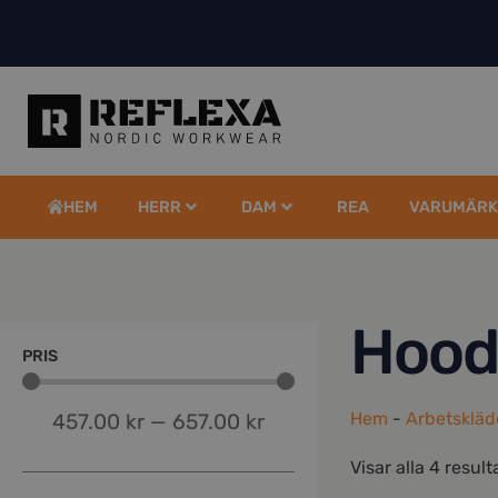
HEM
HERR
DAM
REA
VARUMÄRK
Hood
PRIS
Hem
-
Arbetskläd
457.00
kr
—
657.00
kr
Visar alla 4 result