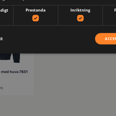
ndigt
Prestanda
Inriktning
AR
ACCE
a med huva 7831
ms