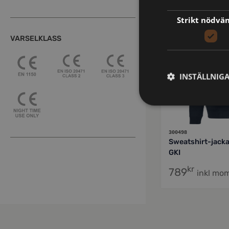
FRISTADS
Strikt nödvä
VARSELKLASS
INSTÄLLNIG
300498
Sweatshirt-jack
GKI
kr
789
inkl mo