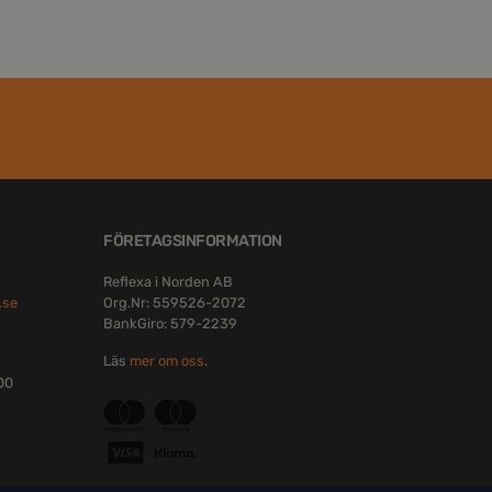
FÖRETAGSINFORMATION
Reflexa i Norden AB
.se
Org.Nr: 559526-2072
BankGiro: 579-2239
Läs
mer om oss
.
:00