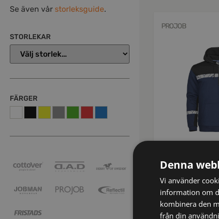
Se även vår
storleksguide
.
PROJOB
STORLEKAR
FÄRGER
647104-5899-3
7104 HOODTRÖJA 
Denna webb
HOODTRÖJA 1/2 
Vi använder cookie
kr
766
inkl mo
information om d
kombinera den me
från din användni