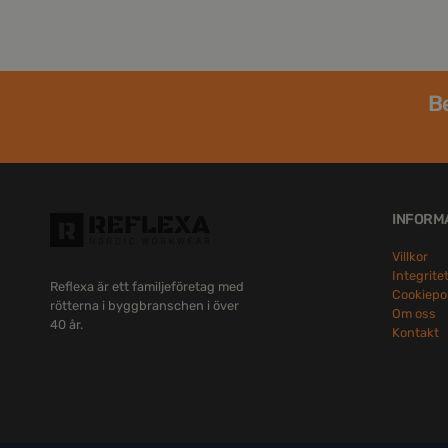
Be
INFORM
Villkor
Integrite
Reflexa är ett familjeföretag med
Cookiepo
rötterna i byggbranschen i över
Om oss
40 år.
Kontakt