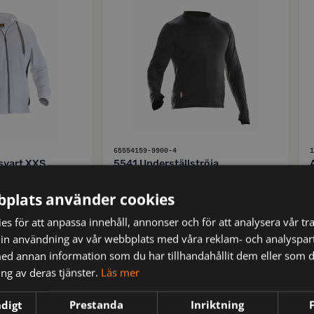
65554159-9900-4
1
svart XXS
5541 Underställströja
Rundhalsad svart S
plats använder cookies
kr
595
ms
inkl moms
s för att anpassa innehåll, annonser och för att analysera vår tra
in användning av vår webbplats med våra reklam- och analyspar
d annan information som du har tillhandahållit dem eller som d
FRISTADS
ng av deras tjänster.
Läs mer
ndigt
Prestanda
Inriktning