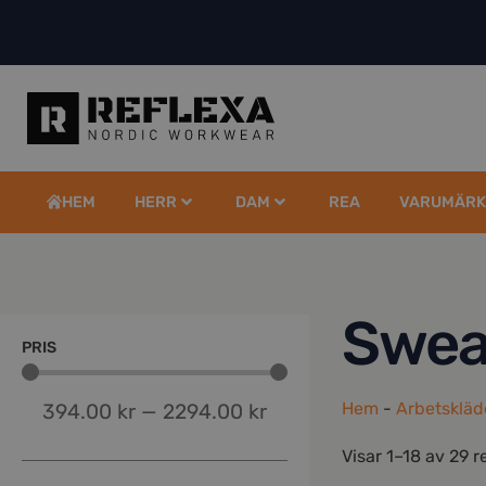
HEM
HERR
DAM
REA
VARUMÄRK
Swea
PRIS
Hem
-
Arbetskläd
394.00
kr
—
2294.00
kr
Visar 1–18 av 29 r