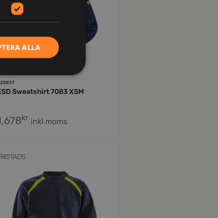
PTERA ALLA
25037
ESD Sweatshirt 7083 XSM
kr
1,678
inkl moms
FRISTADS