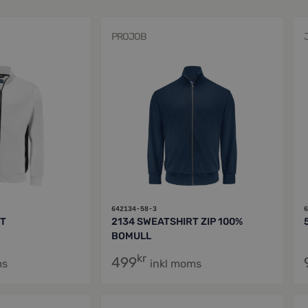
PROJOB
642134-58-3
6
RT
2134 SWEATSHIRT ZIP 100%
BOMULL
kr
499
ms
inkl moms