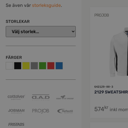
Se även vår
storleksguide
.
PROJOB
STORLEKAR
FÄRGER
642129-00-3
2129 SWEATSHI
kr
574
inkl mo