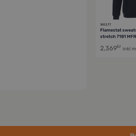
301177
Flamestat sweat
stretch 7181 MF
kr
2,369
inkl 
Be