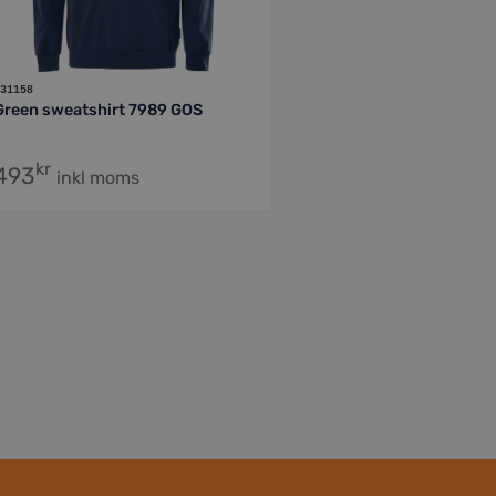
31158
Green sweatshirt 7989 GOS
kr
493
inkl moms