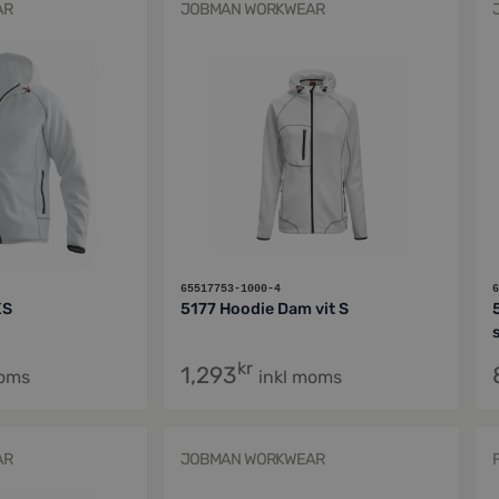
AR
JOBMAN WORKWEAR
65517753-1000-4
6
XS
5177 Hoodie Dam vit S
kr
1,293
moms
inkl moms
AR
JOBMAN WORKWEAR