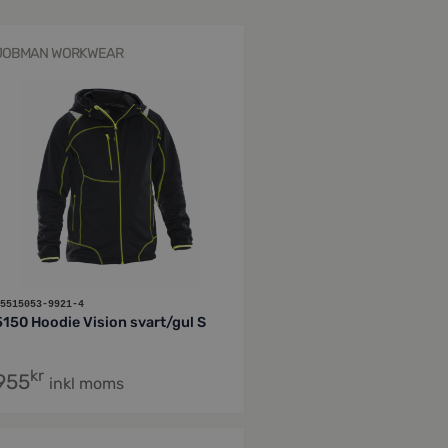
JOBMAN WORKWEAR
5515053-9921-4
5150 Hoodie Vision svart/gul S
kr
955
inkl moms