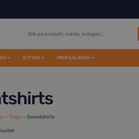
EN
SYFTEN
PROFILKLÄDER
tshirts
er
-
Tröjor
-
Sweatshirts
esultat