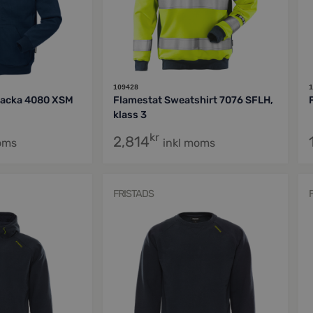
109428
1
jacka 4080 XSM
Flamestat Sweatshirt 7076 SFLH,
klass 3
kr
2,814
oms
inkl moms
FRISTADS