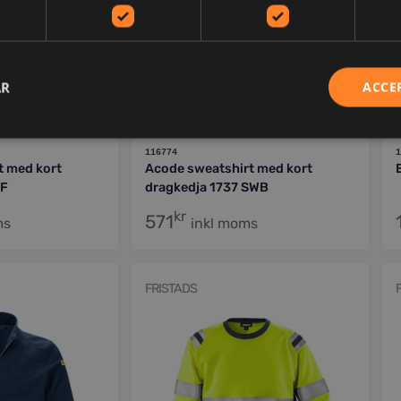
AR
ACCE
116774
1
t med kort
Acode sweatshirt med kort
DF
dragkedja 1737 SWB
kr
571
ms
inkl moms
FRISTADS