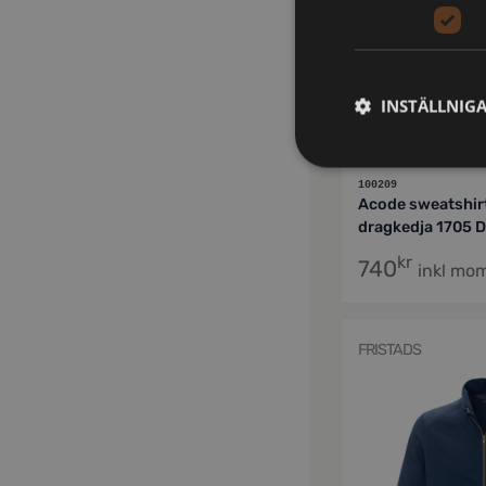
INSTÄLLNIG
100209
Acode sweatshir
dragkedja 1705 
kr
740
inkl mo
FRISTADS