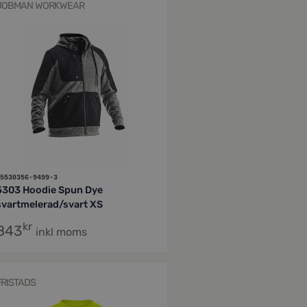
JOBMAN WORKWEAR
5530356-9499-3
5303 Hoodie Spun Dye
svartmelerad/svart XS
kr
843
inkl moms
FRISTADS