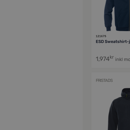
121675
ESD Sweatshirt-
kr
1,974
inkl m
FRISTADS