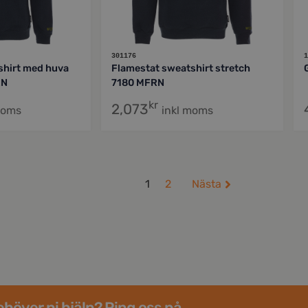
301176
1
shirt med huva
Flamestat sweatshirt stretch
RN
7180 MFRN
kr
2,073
moms
inkl moms
1
2
Nästa
höver ni hjälp? Ring oss på