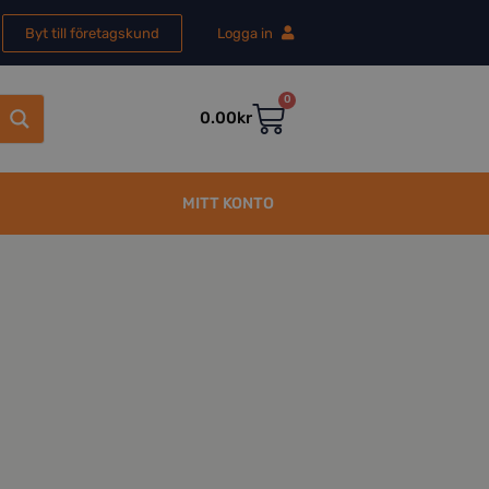
Byt till företagskund
Logga in
0
0.00
kr
MITT KONTO