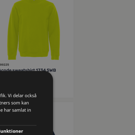
00225
Acode sweatshirt 1734 SWB
kr
571
inkl moms
fik. Vi delar också
tners som kan
e har samlat in
FRISTADS
Funktioner