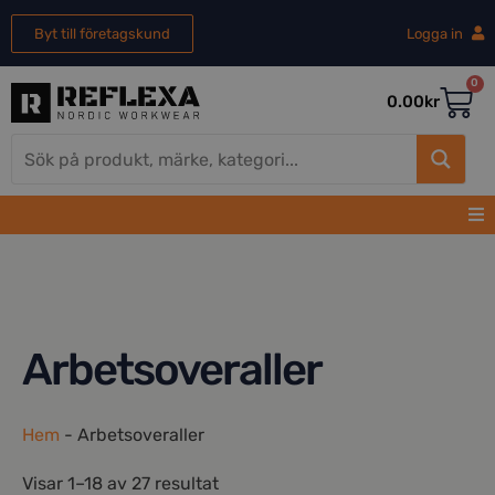
Byt till företagskund
Logga in
0
0.00
kr
Arbetsoveraller
Hem
-
Arbetsoveraller
Visar 1–18 av 27 resultat