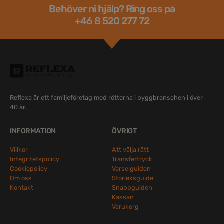
Behöver ni hjälp? Ring oss på
+46 8 520 277 72
Reflexa är ett familjeföretag med rötterna i byggbranschen i över
40 år.
INFORMATION
ÖVRIGT
Villkor
Att välja rätt
Integritetspolicy
Transfertryck
Cookiepolicy
Varselguiden
Om oss
Storleksguide
Kontakt
Snabbguiden
Kassan
Varukorg