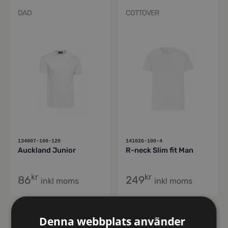
DAD
COTTOVER
134007-100-120
141026-100-4
Auckland Junior
R-neck Slim fit Man
kr
kr
86
249
inkl moms
inkl moms
COTTOVER
COTTOVER
Denna webbplats använder