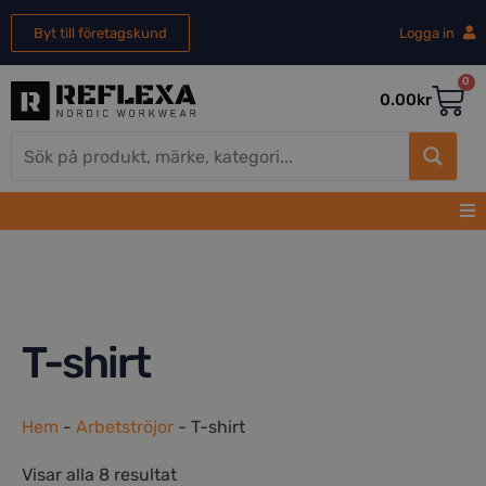
Byt till företagskund
Logga in
0
0.00
kr
T-shirt
Hem
-
Arbetströjor
-
T-shirt
Visar alla 8 resultat