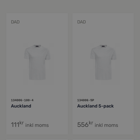
DAD
DAD
134006-100-4
134006-5P
Auckland
Auckland 5-pack
kr
kr
111
556
inkl moms
inkl moms