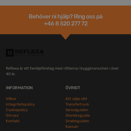
Behöver ni hjälp? Ring oss på
+46 8 520 277 72
Reflexa är ett familjeföretag med rötterna i byggbranschen i över
40 år.
INFORMATION
ÖVRIGT
Villkor
Att välja rätt
Integritetspolicy
Transfertryck
Cookiepolicy
Varselguiden
Om oss
Storleksguide
Kontakt
Snabbguiden
Kassan