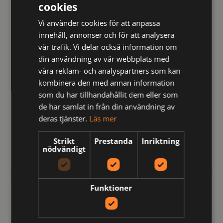
cookies
Vi använder cookies för att anpassa
innehåll, annonser och för att analysera
vår trafik. Vi delar också information om
din användning av vår webbplats med
våra reklam- och analyspartners som kan
kombinera den med annan information
som du har tillhandahållit dem eller som
de har samlat in från din användning av
141023-100-100
141020-100-4
deras tjänster.
Läs mer
T-shirt Kid
T-shirt Long Sleeve Man
Strikt
Prestanda
Inriktning
nödvändigt
kr
kr
136
261
inkl moms
inkl moms
Funktioner
COTTOVER
COTTOVER