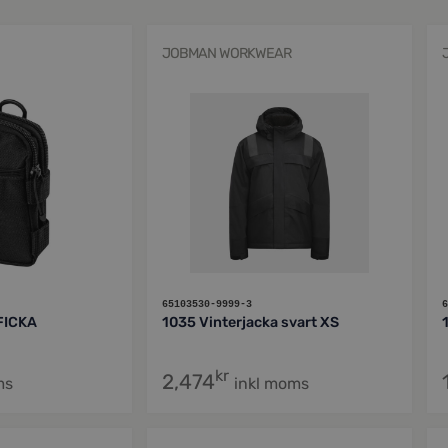
JOBMAN WORKWEAR
65103530-9999-3
6
FICKA
1035 Vinterjacka svart XS
kr
2,474
ms
inkl moms