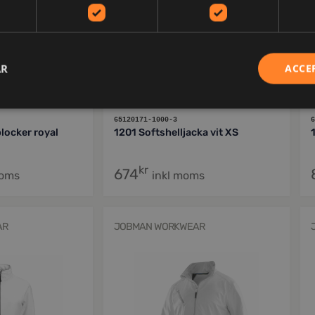
AR
ACCE
65120171-1000-3
6
locker royal
1201 Softshelljacka vit XS
kr
674
moms
inkl moms
AR
JOBMAN WORKWEAR