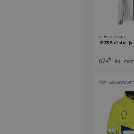
65120371-1000-3
1203 Softshellja
kr
674
inkl mo
JOBMAN WORKWE