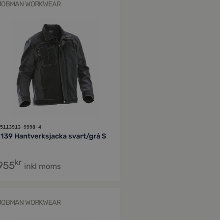
JOBMAN WORKWEAR
5113913-9998-4
1139 Hantverksjacka svart/grå S
kr
955
inkl moms
JOBMAN WORKWEAR