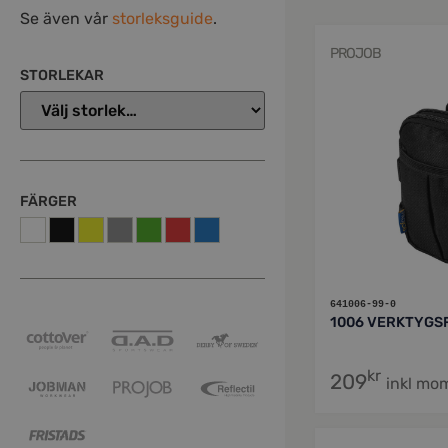
Se även vår
storleksguide
.
PROJOB
STORLEKAR
FÄRGER
641006-99-0
1006 VERKTYGS
kr
209
inkl mo