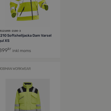
5121055-2100-3
1210 Softshelljacka Dam Varsel
gul XS
kr
899
inkl moms
JOBMAN WORKWEAR