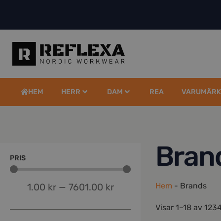
HEM
HERR
DAM
REA
VARUMÄRK
Bran
PRIS
Hem
-
Brands
1.00
kr
—
7601.00
kr
Visar 1–18 av 1234