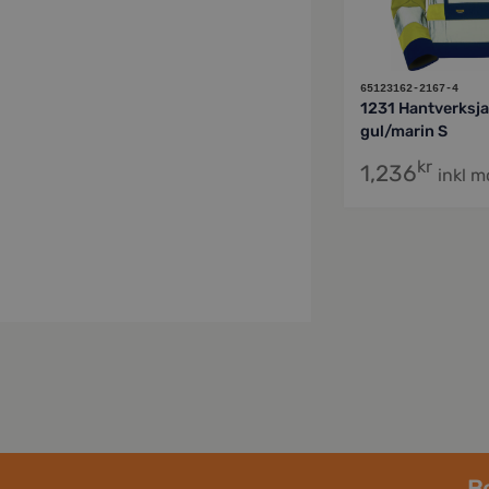
65123162-2167-4
1231 Hantverksja
gul/marin S
kr
1,236
inkl 
Be