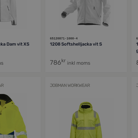
65120871-1000-4
6
cka Dam vit XS
1208 Softshelljacka vit S
kr
786
ms
inkl moms
AR
JOBMAN WORKWEAR