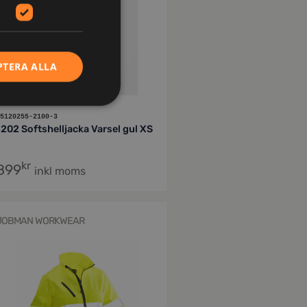
PTERA ALLA
5120255-2100-3
1202 Softshelljacka Varsel gul XS
kr
899
inkl moms
JOBMAN WORKWEAR