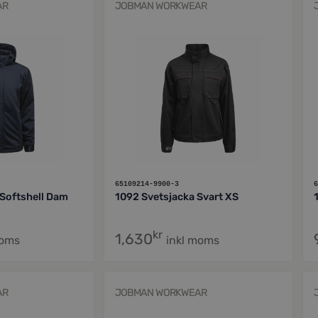
AR
JOBMAN WORKWEAR
65109214-9900-3
6
 Softshell Dam
1092 Svetsjacka Svart XS
kr
1,630
moms
inkl moms
AR
JOBMAN WORKWEAR