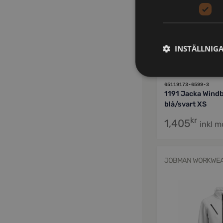
INSTÄLLNIG
65119173-6599-3
1191 Jacka Windb
blå/svart XS
kr
1,405
inkl 
JOBMAN WORKWE