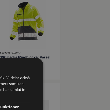
5119055-2199-3
1190 Jacka Windblocker Varsel
gul/svart XS
kr
1,574
inkl moms
fik. Vi delar också
tners som kan
e har samlat in
JOBMAN WORKWEAR
Funktioner