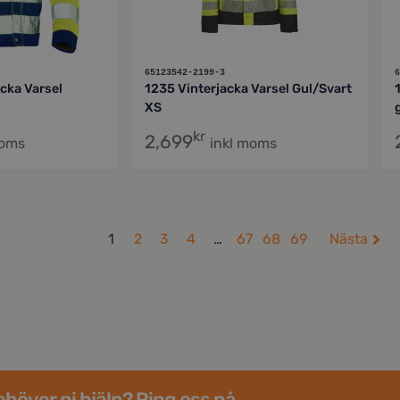
65123542-2199-3
6
cka Varsel
1235 Vinterjacka Varsel Gul/Svart
XS
kr
2,699
moms
inkl moms
1
2
3
4
…
67
68
69
Nästa
höver ni hjälp? Ring oss på