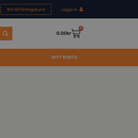
Byt till företagskund
Logga in
0
0.00
kr
MITT KONTO