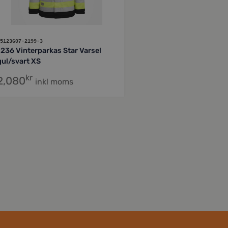
5123607-2199-3
1236 Vinterparkas Star Varsel
gul/svart XS
kr
2,080
inkl moms