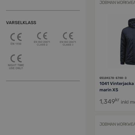
JOBMAN WORKWE
VARSELKLASS
65104178-6700-3
1041 Vinterjacka
marin XS
kr
1,349
inkl 
JOBMAN WORKWE