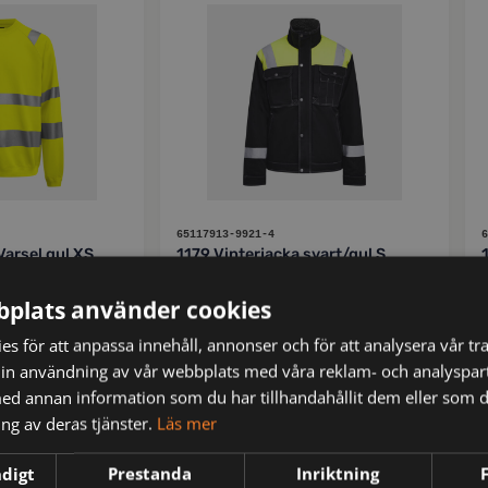
65117913-9921-4
6
Varsel gul XS
1179 Vinterjacka svart/gul S
plats använder cookies
kr
1,911
ms
inkl moms
s för att anpassa innehåll, annonser och för att analysera vår tra
in användning av vår webbplats med våra reklam- och analyspar
d annan information som du har tillhandahållit dem eller som d
AR
JOBMAN WORKWEAR
ng av deras tjänster.
Läs mer
ndigt
Prestanda
Inriktning