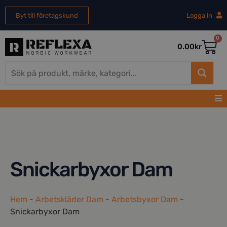
Byt till företagskund
Logga in
0
0.00
kr
Snickarbyxor Dam
Hem
-
Arbetskläder Dam
-
Arbetsbyxor Dam
-
Snickarbyxor Dam