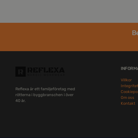
Be
INFORM
Villkor
Integrite
Reflexa är ett familjeföretag med
Cookiepo
rötterna i byggbranschen i över
Om oss
40 år.
Kontakt