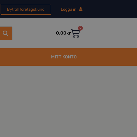
Byt till företagskund
Logga in
0
0.00
kr
MITT KONTO