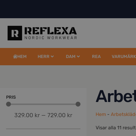
HEM
HERR
DAM
REA
VARUMÄRK
Arbe
PRIS
Hem
-
Arbetsklä
329.00
kr
—
729.00
kr
Visar alla 11 resul