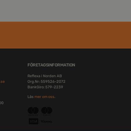
FÖRETAGSINFORMATION
Reflexa i Norden AB
.se
Org.Nr: 559526-2072
BankGiro: 579-2239
Läs
mer om oss
.
:00