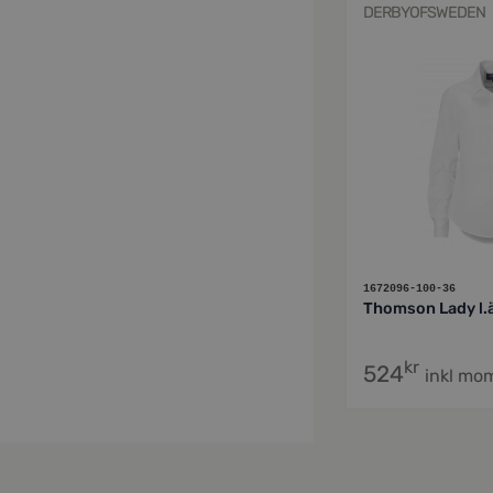
DERBYOFSWEDEN
1672096-100-36
Thomson Lady l.
kr
524
inkl mo