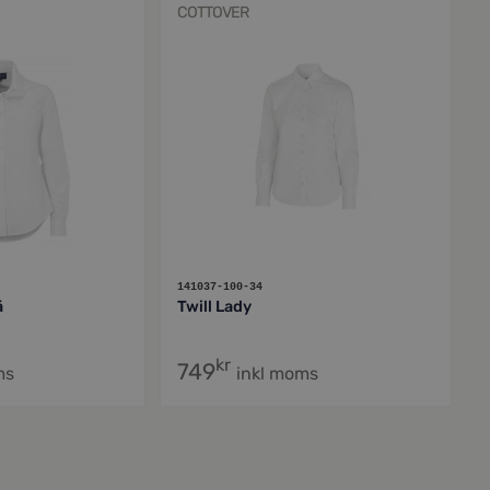
COTTOVER
141037-100-34
ä
Twill Lady
kr
749
ms
inkl moms