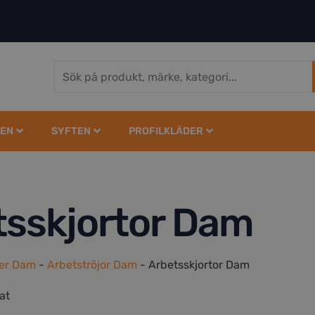
EN
SYFTEN
PROFILKLÄDER
tsskjortor Dam
der Dam
-
Arbetströjor Dam
-
Arbetsskjortor Dam
tat