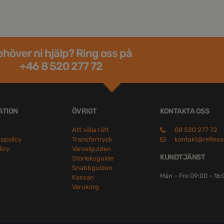
höver ni hjälp? Ring oss på
+46 8 520 277 72
ATION
ÖVRIGT
KONTAKTA OSS
Att välja rätt
08 520 277 72
tspolicy
Transfertryck
kontakt@reflexa
licy
Varselguiden
KUNDTJÄNST
Storleksguide
Snabbguiden
Mån – Fre 09:00 – 16
Kassan
Varukorg