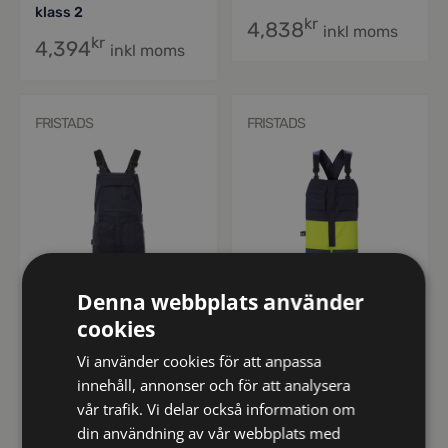
klass 2
kr
4,838
inkl moms
kr
4,394
inkl moms
FRISTADS
FRISTADS
Denna webbplats använder
cookies
Vi använder cookies för att anpassa
300239
126510
innehåll, annonser och för att analysera
Flamestat hängslebyxa
Flamskyddad
vår trafik. Vi delar också information om
stretch 2168 ATHF,
hängslebyxa 1584
din användning av vår webbplats med
klass 1
FLAM, klass 2