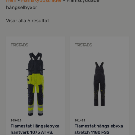
Hem
-
Flamskyddskläder
-
Flamskyddade
hängselbyxor
Visar alla 6 resultat
FRISTADS
FRISTADS
109419
301463
Flamestat Hängslebyxa
Flamestat hängslebyxa
hantverk 1075 ATHS,
stretch 1180 FSS