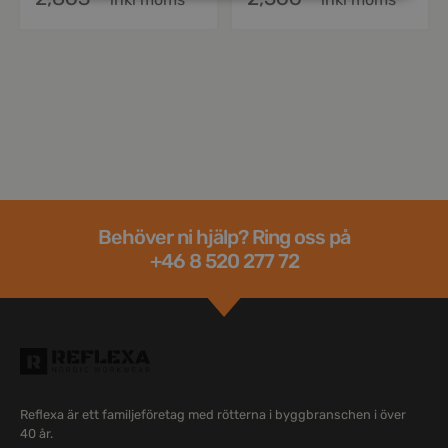
Behöver ni hjälp? Ring oss på
+46 8 520 277 72
Reflexa är ett familjeföretag med rötterna i byggbranschen i över
40 år.