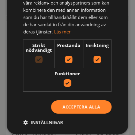
våra reklam- och analyspartners som kan
kr
kr
4,443
2,863
inkl moms
inkl moms
kombinera den med annan information
som du har tillhandahållit dem eller som
de har samlat in från din användning av
FRISTADS
FRISTADS
deras tjänster.
Läs mer
Strikt
Prestanda
Inriktning
nödvändigt
Funktioner
125943
100328
ACCEPTERA ALLA
Flamskyddad
Flamskyddad
hängslebyxa 1585
hängslebyxa hantverk
INSTÄLLNIGAR
FLAM, klass 2
0030 FLAM
kr
kr
2,863
2,566
inkl moms
inkl moms