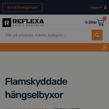
Byt till företagskund
Logga in
0
0.00
kr
Flamskyddade
hängselbyxor