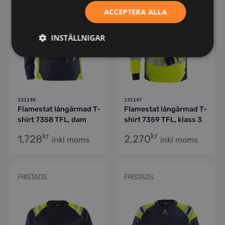
ACCEPTERA ALLA
INSTÄLLNIGAR
131148
131147
Flamestat långärmad T-
Flamestat långärmad T-
shirt 7358 TFL, dam
shirt 7359 TFL, klass 3
kr
kr
1,728
2,270
inkl moms
inkl moms
FRISTADS
FRISTADS