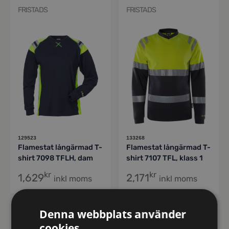
FRISTADS
FRISTADS
129523
133268
Flamestat långärmad T-
Flamestat långärmad T-
shirt 7098 TFLH, dam
shirt 7107 TFL, klass 1
kr
kr
1,629
2,171
inkl moms
inkl moms
Denna webbplats använder
FRISTADS
FRISTADS
cookies