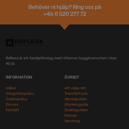
Behöver ni hjälp? Ring oss på
+46 8 520 277 72
Reflexa är ett familjeföretag med rötterna i byggbranschen i över
40 år.
INFORMATION
ÖVRIGT
Villkor
Att välja rätt
Integritetspolicy
Transfertryck
Cookiepolicy
Varselguiden
Om oss
Storleksguide
Kontakt
Snabbguiden
Kassan
Varukorg