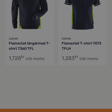
131149
110736
Flamestat långärmad T-
Flamestat T-shirt 7073
shirt 7360 TFL
TFLH
kr
kr
1,728
1,283
inkl moms
inkl moms