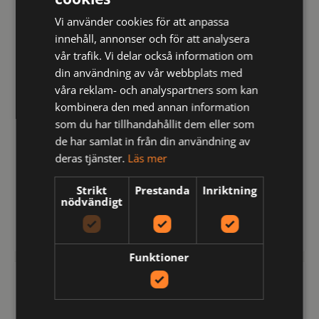
Vi använder cookies för att anpassa
innehåll, annonser och för att analysera
vår trafik. Vi delar också information om
din användning av vår webbplats med
våra reklam- och analyspartners som kan
kombinera den med annan information
som du har tillhandahållit dem eller som
de har samlat in från din användning av
deras tjänster.
Läs mer
133269
131146
Flamestat långärmad T-
Flamestat långärmad T-
shirt 7108 TFL klass 1,
shirt 7357 TFL klass 3,
Strikt
Prestanda
Inriktning
nödvändigt
dam
dam
kr
kr
2,171
2,270
inkl moms
inkl moms
Funktioner
FRISTADS
FRISTADS