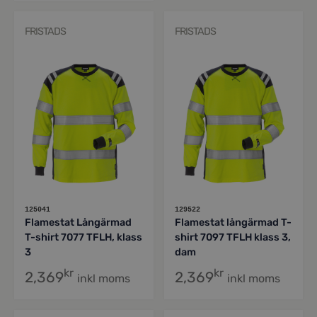
FRISTADS
FRISTADS
125041
129522
Flamestat Långärmad
Flamestat långärmad T-
T-shirt 7077 TFLH, klass
shirt 7097 TFLH klass 3,
3
dam
kr
kr
2,369
2,369
inkl moms
inkl moms