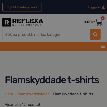
Byt till företagskund
Logga in
0
0.00
kr
Flamskyddade t-shirts
Hem
-
Flamskyddskläder
-
Flamskyddade t-shirts
Visar alla 12 resultat