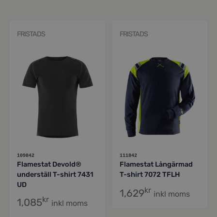
FRISTADS
FRISTADS
109842
111842
Flamestat Devold®
Flamestat Långärmad
underställ T-shirt 7431
T-shirt 7072 TFLH
UD
kr
1,629
inkl moms
kr
1,085
inkl moms