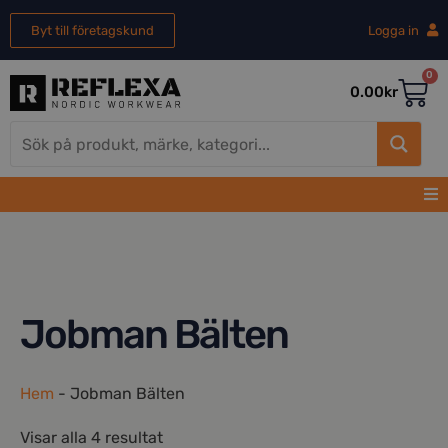
Byt till företagskund
Logga in
0
0.00
kr
Jobman Bälten
Hem
-
Jobman Bälten
Visar alla 4 resultat