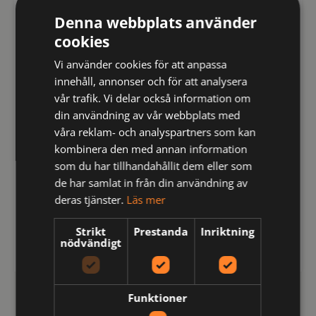
JOBMAN WORKWEAR
JOBMAN WORKWEAR
Denna webbplats använder
cookies
Vi använder cookies för att anpassa
innehåll, annonser och för att analysera
vår trafik. Vi delar också information om
din användning av vår webbplats med
våra reklam- och analyspartners som kan
kombinera den med annan information
som du har tillhandahållit dem eller som
de har samlat in från din användning av
65929184-9900-0
65930784-9900-090
deras tjänster.
Läs mer
9291 Bälte Svart One
9307 Bälte Läder Svart
size
090
Strikt
Prestanda
Inriktning
nödvändigt
kr
kr
179
471
inkl moms
inkl moms
Funktioner