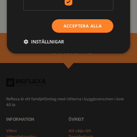
ACCEPTERA ALLA
INSTÄLLNIGAR
Behöver ni hjälp? Ring oss på
+46 8 520 277 72
Reflexa är ett familjeföretag med rötterna i byggbranschen i över
40 år.
INFORMATION
ÖVRIGT
Villkor
Att välja rätt
Integritetspolicy
Transfertryck