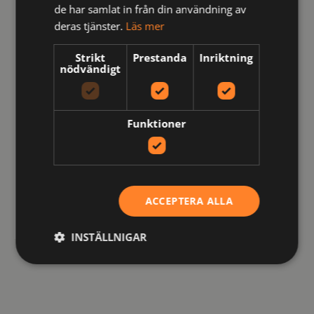
de har samlat in från din användning av
deras tjänster.
Läs mer
Strikt
Prestanda
Inriktning
nödvändigt
Funktioner
649057-99-0
9057 KNÄSKYDD
ACCEPTERA ALLA
kr
135
inkl moms
INSTÄLLNIGAR