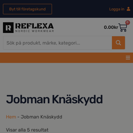
Byt till företagskund
Logga in
0
0.00
kr
Jobman Knäskydd
Hem
-
Jobman Knäskydd
Visar alla 5 resultat