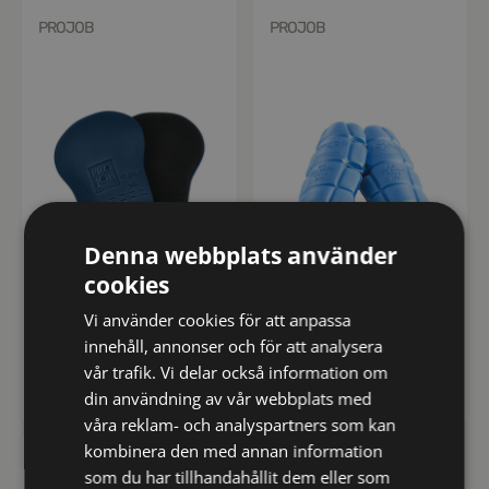
PROJOB
PROJOB
Denna webbplats använder
cookies
649050-56-0
649056-56-0
Vi använder cookies för att anpassa
9050 ERGONOMISKT
9056 KNÄSKYDD ERGO
innehåll, annonser och för att analysera
KNÄSKYDD
vår trafik. Vi delar också information om
kr
kr
531
296
inkl moms
inkl moms
din användning av vår webbplats med
våra reklam- och analyspartners som kan
kombinera den med annan information
PROJOB
som du har tillhandahållit dem eller som