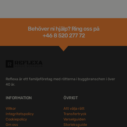
Behöver ni hjälp? Ring oss på
+46 8 520 277 72
Reflexa är ett familjeföretag med rötterna i byggbranschen i över
40 år.
INFORMATION
ÖVRIGT
Villkor
Att välja rätt
Integritetspolicy
Transfertryck
Cookiepolicy
Varselguiden
Om oss
Storleksguide