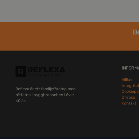
Be
INFORM
Villkor
Integrite
Reflexa är ett familjeföretag med
Cookiepo
rötterna i byggbranschen i över
Om oss
40 år.
Kontakt