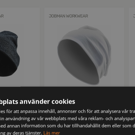
AR
JOBMAN WORKWEAR
65904083-1000-0
6
 svart One Size
9040 Mössa vit One size
plats använder cookies
s för att anpassa innehåll, annonser och för att analysera vår tra
kr
89
ms
inkl moms
in användning av vår webbplats med våra reklam- och analyspar
d annan information som du har tillhandahållit dem eller som d
ng av deras tjänster.
Läs mer