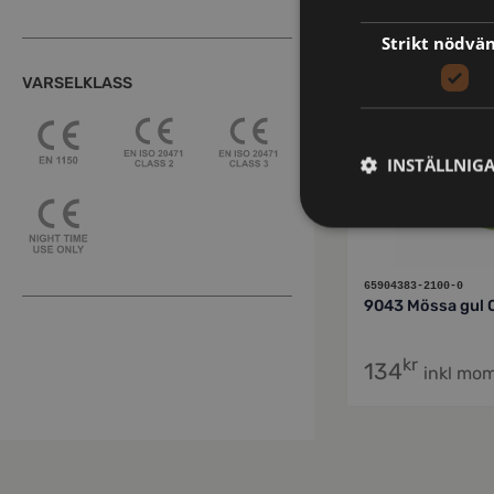
JOBMAN WORKWE
Strikt nödvä
VARSELKLASS
INSTÄLLNIG
65904383-2100-0
9043 Mössa gul 
kr
134
inkl mo