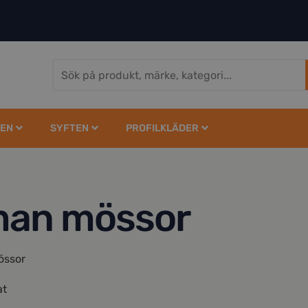
EN
SYFTEN
PROFILKLÄDER
an mössor
össor
at