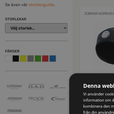
Se även vår
storleksguide
.
JOBMAN WORKWE
STORLEKAR
FÄRGER
65800183-9999-0
8001 Reflexmössa
Denna webb
Vi använder cookie
kr
224
inkl mo
information om d
kombinera den me
från din användni