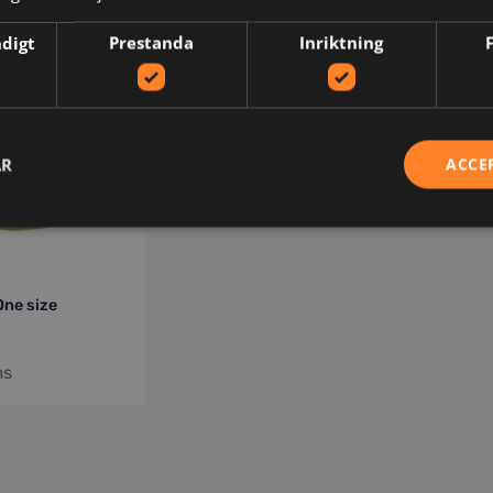
AR
ndigt
Prestanda
Inriktning
AR
ACCE
One size
ms