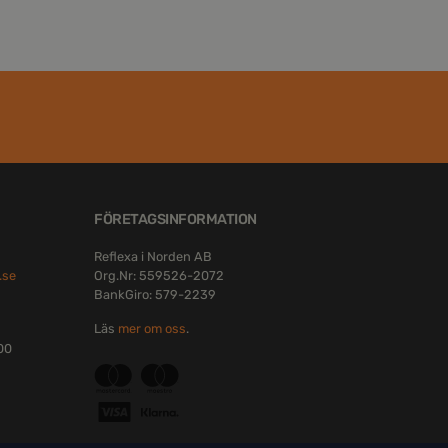
FÖRETAGSINFORMATION
Reflexa i Norden AB
.se
Org.Nr: 559526-2072
BankGiro: 579-2239
Läs
mer om oss
.
:00