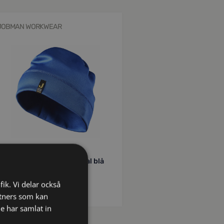
JOBMAN WORKWEAR
5904256-6565-0
9042 Mössa Spun Dye royal blå
One size
fik. Vi delar också
kr
89
inkl moms
tners som kan
e har samlat in