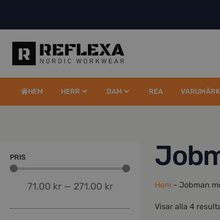
HEM
HERR
DAM
REA
VARUMÄRK
Jobm
PRIS
Hem
-
Jobman m
71.00
kr
—
271.00
kr
Visar alla 4 result