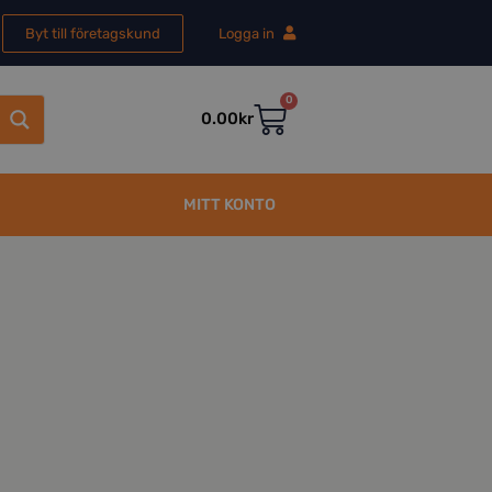
Byt till företagskund
Logga in
0
0.00
kr
MITT KONTO