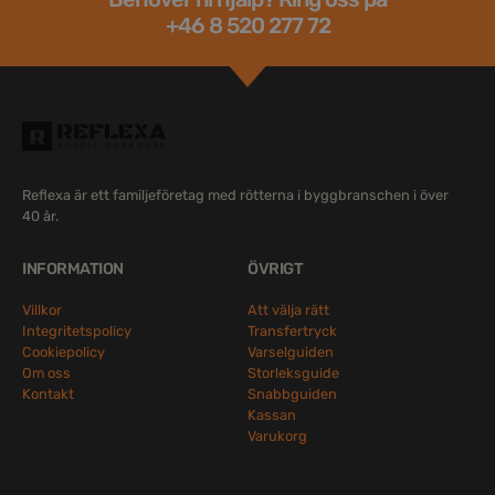
+46 8 520 277 72
Reflexa är ett familjeföretag med rötterna i byggbranschen i över
40 år.
INFORMATION
ÖVRIGT
Villkor
Att välja rätt
Integritetspolicy
Transfertryck
Cookiepolicy
Varselguiden
Om oss
Storleksguide
Kontakt
Snabbguiden
Kassan
Varukorg