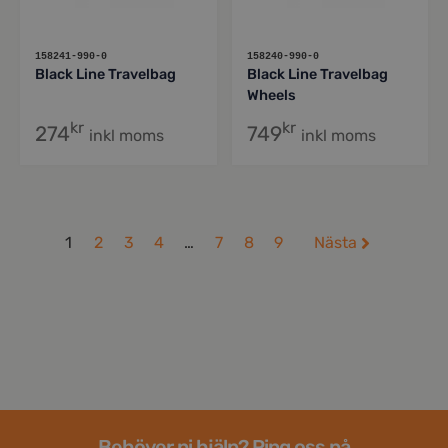
158241-990-0
158240-990-0
Black Line Travelbag
Black Line Travelbag
Wheels
kr
kr
274
749
inkl moms
inkl moms
1
2
3
4
…
7
8
9
Nästa
Behöver ni hjälp? Ring oss på