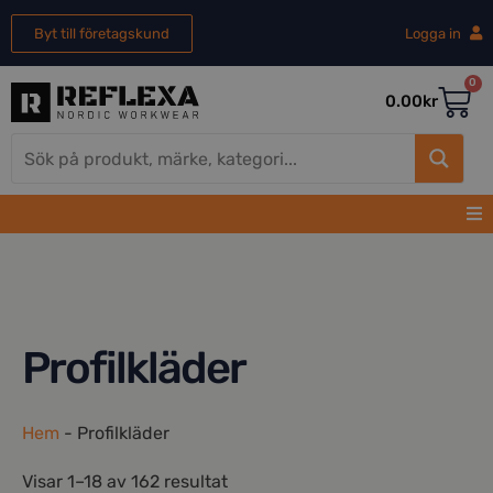
Byt till företagskund
Logga in
0
0.00
kr
Profilkläder
Hem
-
Profilkläder
Visar 1–18 av 162 resultat