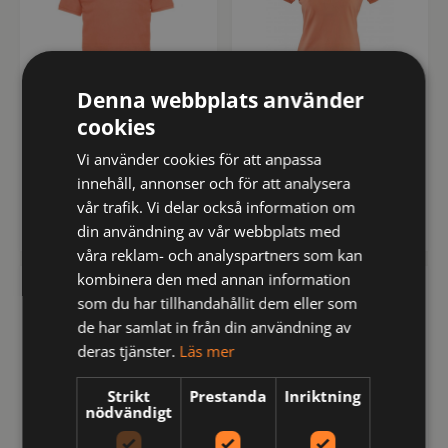
Denna webbplats använder
cookies
134056-297-4
134057-297-3
Vi använder cookies för att anpassa
Gifford
Gifford Lady
innehåll, annonser och för att analysera
vår trafik. Vi delar också information om
kr
kr
274
274
inkl moms
inkl moms
din användning av vår webbplats med
våra reklam- och analyspartners som kan
kombinera den med annan information
DAD
DAD
som du har tillhandahållit dem eller som
de har samlat in från din användning av
deras tjänster.
Läs mer
Strikt
Prestanda
Inriktning
nödvändigt