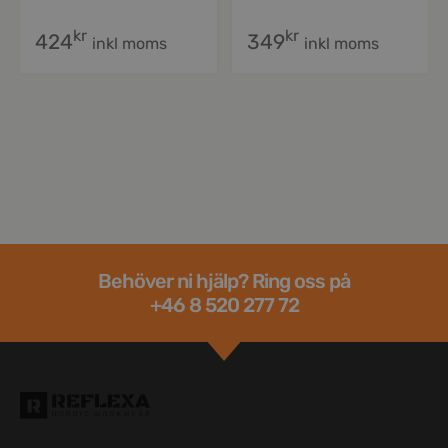
kr
kr
424
349
inkl moms
inkl moms
Behöver ni hjälp? Ring oss på
+46 8 520 277 72