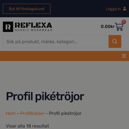
Byt till företagskund
Logga in
0
0.00
kr
Profil pikétröjor
Hem
-
Profilkläder
-
Profil pikétröjor
Visar alla 18 resultat