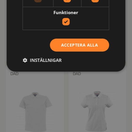
Funktioner
134058-100-4
134059-100-4
Hillstone
Hillstone Lady
ACCEPTERA ALLA
kr
kr
474
474
inkl moms
inkl moms
INSTÄLLNIGAR
DAD
DAD