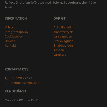
Reflexa är ett familjeföretag med rötterna i byggbranschen i över
40 år.
INFORMATION
ÖVRIGT
Villkor
Att välja rätt
Integritetspolicy
Transfertryck
Cookiepolicy
Varselguiden
Om oss
Storleksguide
Kontakt
Snabbguiden
Kassan
Varukorg
KONTAKTA OSS
08 520 277 72
kontakt@reflexa.se
KUNDTJÄNST
Mån – Fre 09:00 – 16:00