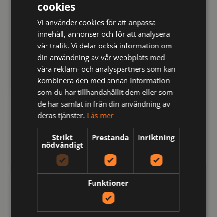
cookies
Vi använder cookies för att anpassa
innehåll, annonser och för att analysera
vår trafik. Vi delar också information om
din användning av vår webbplats med
våra reklam- och analyspartners som kan
kombinera den med annan information
som du har tillhandahållit dem eller som
de har samlat in från din användning av
649050-56-0
649056-56-0
deras tjänster.
Läs mer
9050 ERGONOMISKT
9056 KNÄSKYDD ERGO
KNÄSKYDD
Strikt
Prestanda
Inriktning
nödvändigt
kr
kr
531
296
inkl moms
inkl moms
Funktioner
PROJOB