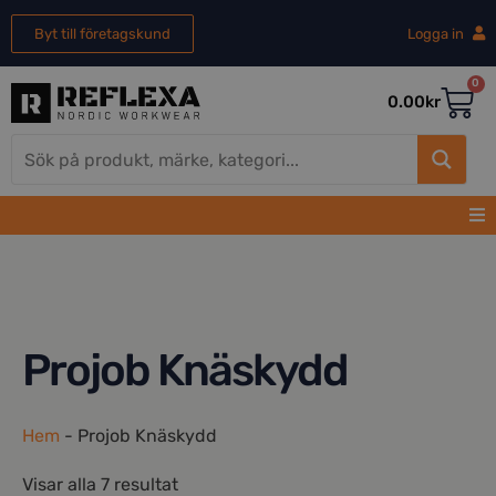
Byt till företagskund
Logga in
0
0.00
kr
Projob Knäskydd
Hem
-
Projob Knäskydd
Visar alla 7 resultat