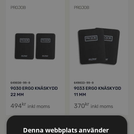
PROJOB
PROJOB
649030-99-0
649033-99-0
9030 ERGO KNÄSKYDD
9033 ERGO KNÄSKYDD
22 MM
11 MM
kr
kr
494
370
inkl moms
inkl moms
PROJOB
PROJOB
Denna webbplats använder