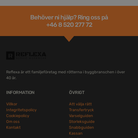
Behöver ni hjälp? Ring oss på
+46 8 520 277 72
Reflexa är ett familjeföretag med rötterna i byggbranschen i över
40 år.
INFORMATION
ÖVRIGT
Villkor
Att välja rätt
Integritetspolicy
Transfertryck
Cookiepolicy
Varselguiden
Om oss
Storleksguide
Kontakt
Snabbguiden
Kassan