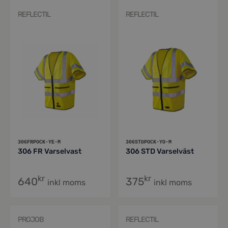
att
kontakta oss
så hjälper vi dig.
REFLECTIL
REFLECTIL
306FRPOCK-YE-M
306STDPOCK-YO-M
306 FR Varselvast
306 STD Varselväst
kr
kr
640
375
inkl moms
inkl moms
PROJOB
REFLECTIL