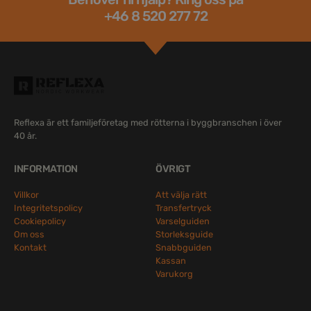
+46 8 520 277 72
Reflexa är ett familjeföretag med rötterna i byggbranschen i över
40 år.
INFORMATION
ÖVRIGT
Villkor
Att välja rätt
Integritetspolicy
Transfertryck
Cookiepolicy
Varselguiden
Om oss
Storleksguide
Kontakt
Snabbguiden
Kassan
Varukorg