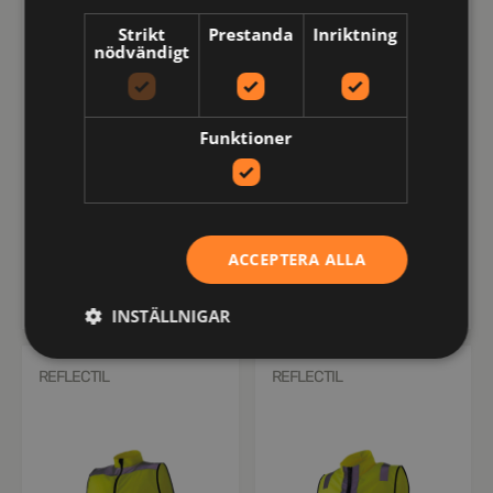
Strikt
Prestanda
Inriktning
nödvändigt
Funktioner
404VLS-GN-XXS-PP
407-GN-XXS-PP
404 VLS Varselväst
407 STD Varselväst
ACCEPTERA ALLA
kr
kr
100
118
inkl moms
inkl moms
INSTÄLLNIGAR
REFLECTIL
REFLECTIL