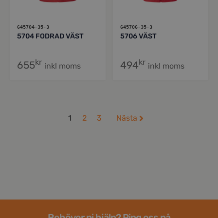
645704-35-3
645706-35-3
5704 FODRAD VÄST
5706 VÄST
kr
kr
655
494
inkl moms
inkl moms
1
2
3
Nästa
Behöver ni hjälp? Ring oss på