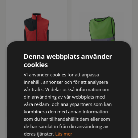
Denna webbplats använder
cookies
643702-35-3
404-GN-XXS-PP
Vi använder cookies för att anpassa
3702 SOFTSHELLVÄST
404 STD Varselväst
innehåll, annonser och för att analysera
vår trafik. Vi delar också information om
kr
kr
568
95
din användning av vår webbplats med
inkl moms
inkl moms
våra reklam- och analyspartners som kan
kombinera den med annan information
som du har tillhandahållit dem eller som
REFLECTIL
REFLECTIL
de har samlat in från din användning av
deras tjänster.
Läs mer