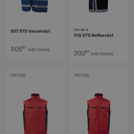
515-BK-S
507 STD Varselväst
515 STD Reflexväst
kr
305
inkl moms
kr
200
inkl moms
PROJOB
PROJOB