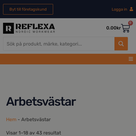
Byt till företagskund
Logga in
0
0.00
kr
Arbetsvästar
Hem
-
Arbetsvästar
Visar 1–18 av 43 resultat