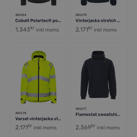
301179
301214
Vinterjacka stretch 4883 GLS
Cobalt Polartec® power stretch® hoodie
kr
kr
1,343
2,171
inkl moms
inkl moms
301177
301178
Flamestat sweatshirt med huva stretch 7181 MFRN
Varsel vinterjacka stretch 4682 GLPS, klass 3
kr
kr
2,171
2,369
inkl moms
inkl moms