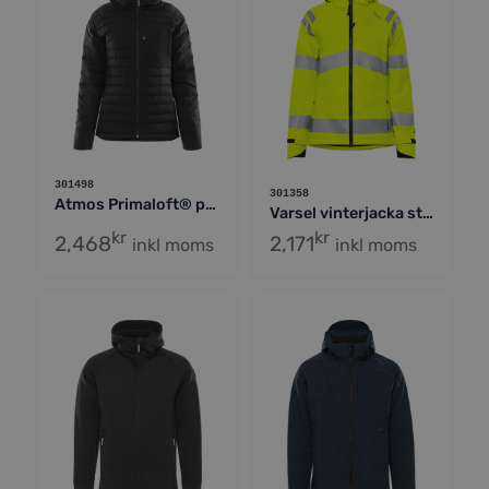
301498
301358
Atmos Primaloft® pufferjacka, dam
Varsel vinterjacka stretch 4683 GLPS klass 3, dam
kr
kr
2,468
2,171
inkl moms
inkl moms