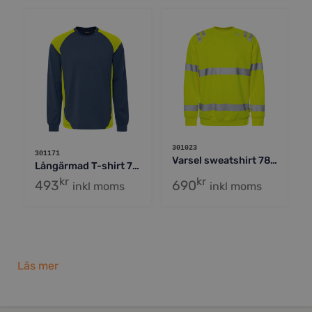
301023
301171
Varsel sweatshirt 7862 GPSW, klass 3
Långärmad T-shirt 7071 GTM
kr
kr
493
690
inkl moms
inkl moms
Betydelsen av rätt arbetskläder på jobbet
Läs mer
På många arbetsplatser är arbetskläder inte bara ett
måste för att kunna prestera, utan också en fråga om
trygghet och hälsa. Vi brukar jämföra det med