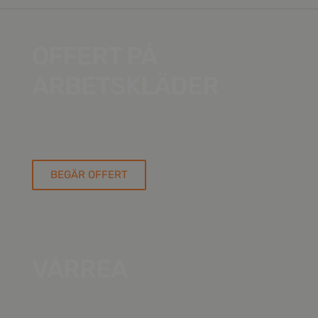
OFFERT PÅ
ARBETSKLÄDER
– med eller utan profiltryck
BEGÄR OFFERT
VÅRREA
BÄSTSÄLJARE