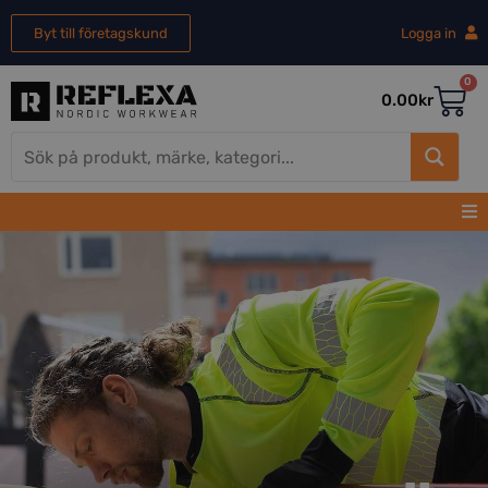
Byt till företagskund
Logga in
0
0.00
kr