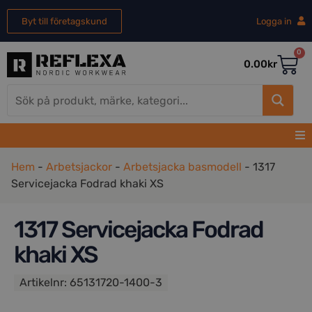
Byt till företagskund
Logga in
0
0.00
kr
Hem
-
Arbetsjackor
-
Arbetsjacka basmodell
-
1317
Servicejacka Fodrad khaki XS
1317 Servicejacka Fodrad
khaki XS
Artikelnr:
65131720-1400-3