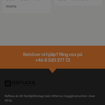
moms
Behöver ni hjälp? Ring oss på
+46 8 520 277 72
Reflexa är ett familjeföretag med rötterna i byggbranschen i över
40 år.