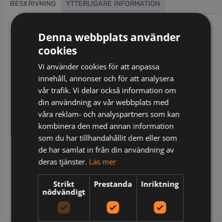
BESKRIVNING
YTTERLIGARE INFORMATION
Beskrivning
Denna webbplats använder
cookies
Quiltfodrad servicejacka i lättskött
polyester/bomull. Två bröstfickor med
Vi använder cookies för att anpassa
kardborrestängning, D-ring i vänster bröstficka för
innehåll, annonser och för att analysera
ID-kort. Borstad mjuk polyester i kragen. Framfickor
vår trafik. Vi delar också information om
med blixtlås. Två innerfickor, en stor för dokument
din användning av vår webbplats med
och en för mobiltelefonen. Reglerbart ärmslut och
våra reklam- och analyspartners som kan
nederkant. Reflexer framtill på ficklock. Förlängd i
kombinera den med annan information
rygg med reflexpasspoal.
som du har tillhandahållit dem eller som
de har samlat in från din användning av
Material: 65% polyester / 35% bomull
deras tjänster.
Läs mer
Skötsel: Normal maskintvätt vid 60 grader,Blekning
Strikt
Prestanda
Inriktning
är inte tillåtet,Torktumla ej,Strykning. Högsta tillåtna
nödvändigt
temperatur 150 grader,Ej kemtvätt