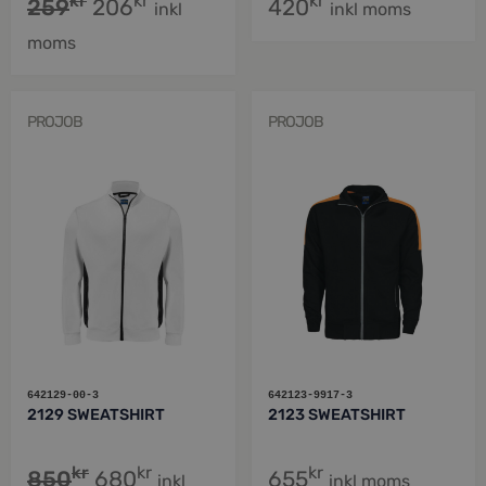
kr
kr
kr
259
206
420
inkl
inkl moms
moms
PROJOB
PROJOB
642129-00-3
642123-9917-3
2129 SWEATSHIRT
2123 SWEATSHIRT
kr
kr
kr
850
680
655
inkl
inkl moms