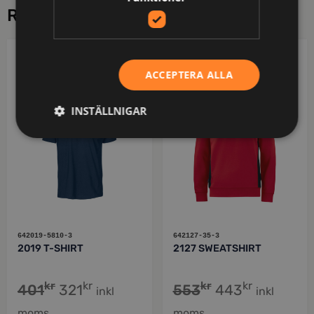
RELATERADE PRODUKTER
PROJOB
PROJOB
ACCEPTERA ALLA
INSTÄLLNIGAR
642019-5810-3
642127-35-3
2019 T-SHIRT
2127 SWEATSHIRT
kr
kr
kr
kr
401
321
553
443
inkl
inkl
moms
moms