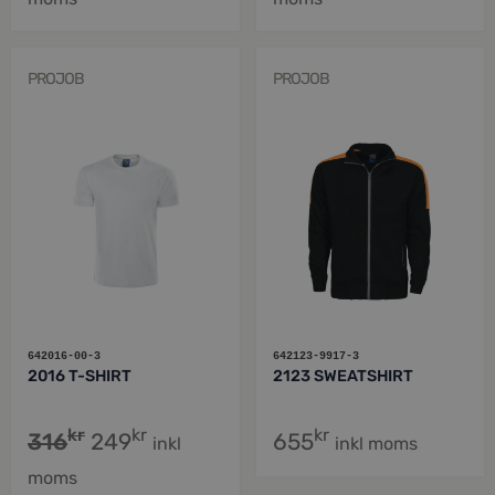
PROJOB
PROJOB
642016-00-3
642123-9917-3
2016 T-SHIRT
2123 SWEATSHIRT
kr
kr
kr
316
249
655
inkl
inkl moms
moms