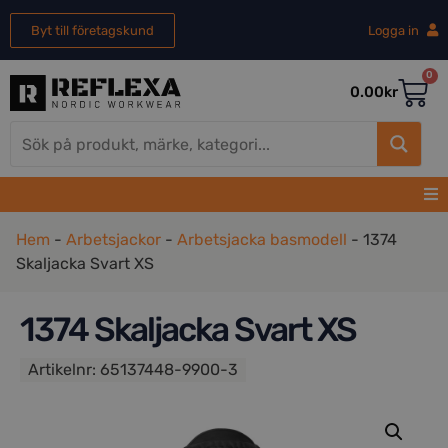
Byt till företagskund
Logga in
0
0.00
kr
Hem
-
Arbetsjackor
-
Arbetsjacka basmodell
-
1374
Skaljacka Svart XS
1374 Skaljacka Svart XS
Artikelnr:
65137448-9900-3