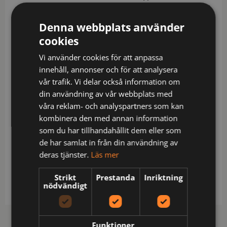
vattenavvisande zip-tape. Jackan är reglerbar med
elastisk dragsko nedtill. Förböjda ärmar. Reglerbara
Denna webbplats använder
ärmavslut med kardborre-straps.
cookies
Vattenpelare: 10.000 mm. Andasfunktion: 5000
Vi använder cookies för att anpassa
g/m² 24h. Yttertyget har en flourkarbonfri BIONIC-
innehåll, annonser och för att analysera
FINISH® DWR-behandling. Certifierad enligt Oeko-
vår trafik. Vi delar också information om
tex.
din användning av vår webbplats med
EN343 certifierad.
våra reklam- och analyspartners som kan
Material: 86% Polyamid, 14% Elastan, 170 g/m2.
kombinera den med annan information
Material 2: 100% Polyamid
som du har tillhandahållit dem eller som
de har samlat in från din användning av
Skötsel: Normal maskintvätt vid 30 grader,Blekning
deras tjänster.
Läs mer
är inte tillåtet,Torktumla ej,Stryk ej,Ej
kemtvätt,Häftet ingår,Använd inte mjukgörande
Strikt
Prestanda
Inriktning
medel
nödvändigt
Funktioner