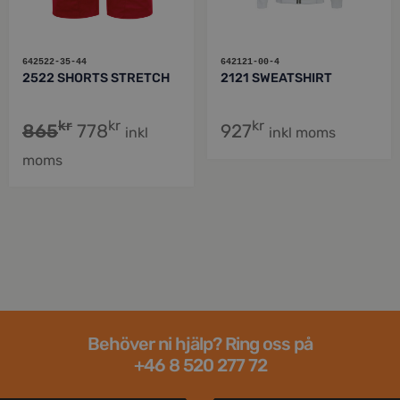
642522-35-44
642121-00-4
2522 SHORTS STRETCH
2121 SWEATSHIRT
kr
kr
kr
865
778
927
inkl
inkl moms
moms
Behöver ni hjälp? Ring oss på
+46 8 520 277 72