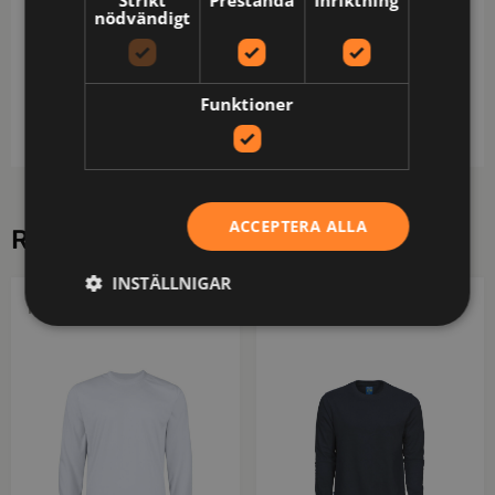
nödvändigt
Skötsel: Normal maskintvätt vid 60 grader,Blekning
är inte tillåtet,Torktumla på låg
temperatur,Strykning. Högsta tillåtna temperatur
Funktioner
110 grader,Ej kemtvätt
ACCEPTERA ALLA
RELATERADE PRODUKTER
INSTÄLLNIGAR
PROJOB
PROJOB