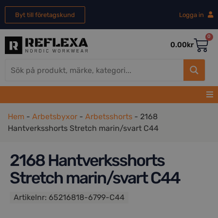
Byt till företagskund
Logga in
0
0.00
kr
Hem
-
Arbetsbyxor
-
Arbetsshorts
-
2168
Hantverksshorts Stretch marin/svart C44
2168 Hantverksshorts
Stretch marin/svart C44
Artikelnr:
65216818-6799-C44