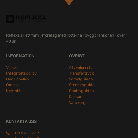
Reflexa är ett familjeföretag med rötterna i byggbranschen i över
40 år.
INFORMATION
ÖVRIGT
Villkor
Att välja rätt
Integritetspolicy
Transfertryck
Cookiepolicy
Varselguiden
Om oss
Storleksguide
Kontakt
Snabbguiden
Kassan
Varukorg
KONTAKTA OSS
08 520 277 72