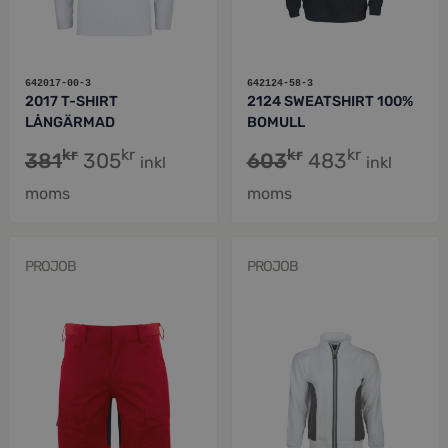
642017-00-3
642124-58-3
2017 T-SHIRT
2124 SWEATSHIRT 100%
LÅNGÄRMAD
BOMULL
kr
kr
kr
kr
381
305
603
483
inkl
inkl
moms
moms
PROJOB
PROJOB