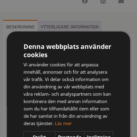
BESKRIVNING
YTTERLIGARE INFORMATION
Beskrivning
Denna webbplats använder
cookies
Smidiga hantverksshorts i hållbar kavalleri twill
Vi använder cookies för att anpassa
med paneler i form av grenkil i stretch Cordura®
innehåll, annonser och för att analysera
som ger extra rörlighet. Rymliga hölsterfickor med
vår trafik. Vi delar också information om
extrafack och förstärkt insida som kan stoppas ned
din användning av vår webbplats med
i framfickorna. Extra hällor för bältet på de största
våra reklam- och analyspartners som kan
storlekarna. Hammarhank. Tumstocksficka med
kombinera den med annan information
knivhållare. Snedställd benficka med blixtlås,
som du har tillhandahållit dem eller som
telefonfack, ID-kortsfack och extra fack.
de har samlat in från din användning av
Material: 60% bomull / 40% polyester. Stretch: 92%
deras tjänster.
Läs mer
polyamid (Cordura®) / 8% elastan, 250 g/m².
Förstärkning: 100% polyamid, 220 g/m².
Strikt
Prestanda
Inriktning