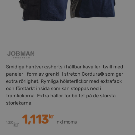
Smidiga hantverksshorts i hållbar kavalleri twill med
paneler i form av grenkil i stretch Cordura® som ger
extra rörlighet. Rymliga hölsterfickor med extrafack
och förstärkt insida som kan stoppas ned i
framfickorna. Extra hällor för bältet på de största
storlekarna.
1,113
kr
inkl moms
1,236
kr