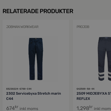
RELATERADE PRODUKTER
JOBMAN WORKWEAR
PROJOB
65230224-6700-C44
642509-58-44
2302 Servicebyxa Stretch marin
2509 MIDJEBYXA S
C44
REFLEX
kr
kr
674
1,298
inkl moms
inkl mom