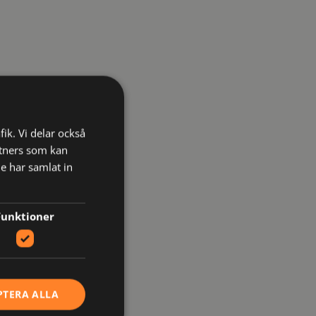
fik. Vi delar också
tners som kan
e har samlat in
Funktioner
PTERA ALLA