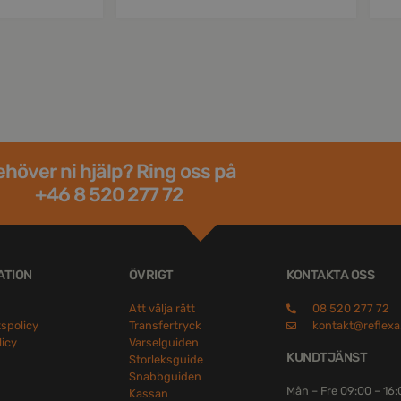
höver ni hjälp? Ring oss på
+46 8 520 277 72
ATION
ÖVRIGT
KONTAKTA OSS
Att välja rätt
08 520 277 72
tspolicy
Transfertryck
kontakt@reflexa
licy
Varselguiden
KUNDTJÄNST
Storleksguide
Snabbguiden
Mån – Fre 09:00 – 16
Kassan