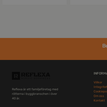
Be
INFORM
Villkor
Integrite
Reflexa är ett familjeföretag med
Cookiepo
rötterna i byggbranschen i över
Om oss
40 år.
Kontakt