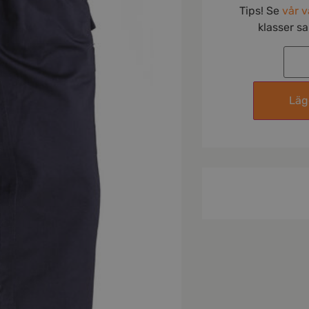
Tips! Se
vår v
klasser s
Lägg