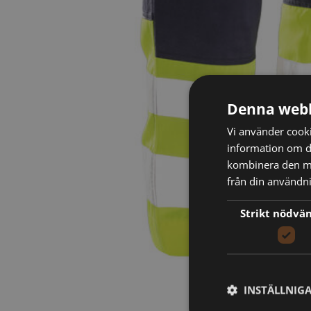
Denna webb
Vi använder cookie
information om d
kombinera den me
från din användni
Strikt nödvä
INSTÄLLNIG