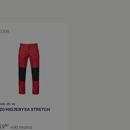
OJOB
520-35-44
20 MIDJEBYXA STRETCH
kr
39
inkl moms