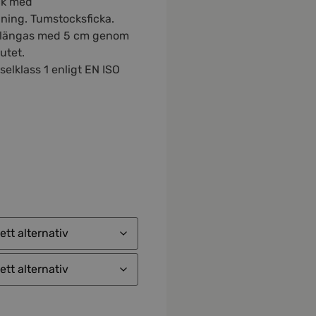
ck med
ning. Tumstocksficka.
rlängas med 5 cm genom
lutet.
rselklass 1 enligt EN ISO