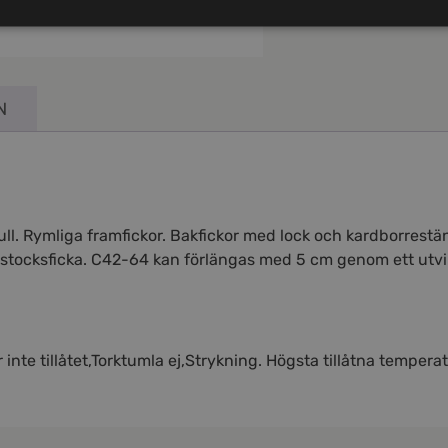
N
mull. Rymliga framfickor. Bakfickor med lock och kardborrest
stocksficka. C42-64 kan förlängas med 5 cm genom ett utvik
inte tillåtet,Torktumla ej,Strykning. Högsta tillåtna tempera