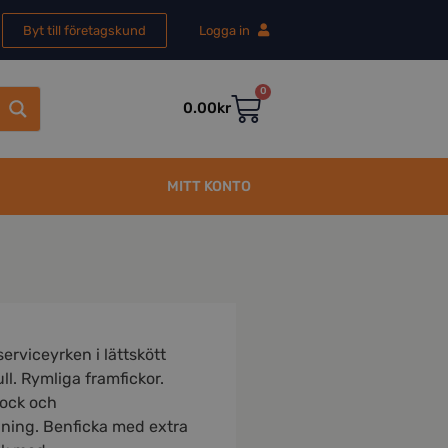
Byt till företagskund
Logga in
0
0.00
kr
MITT KONTO
serviceyrken i lättskött
l. Rymliga framfickor.
lock och
ning. Benficka med extra