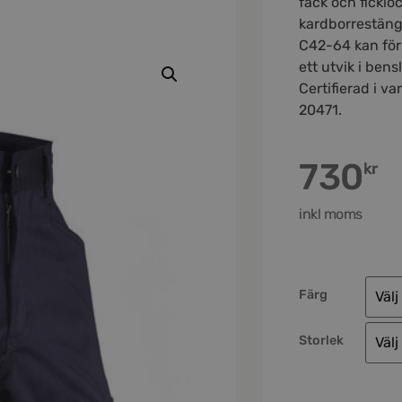
fack och ficklo
kardborrestäng
C42-64 kan fö
ett utvik i bens
Certifierad i va
20471.
730
kr
inkl moms
Färg
Storlek