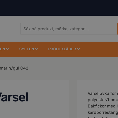
EN
SYFTEN
PROFILKLÄDER
 marin/gul C42
arsel
Varselbyxa för 
polyester/bomul
Bakfickor med 
kardborrestäng