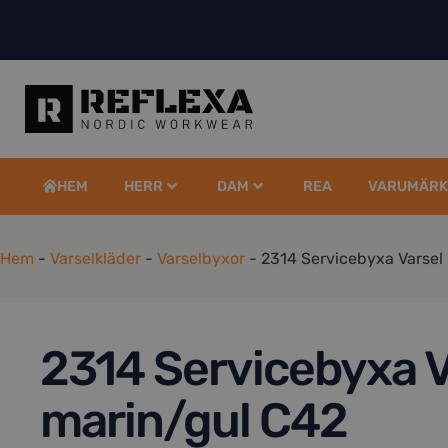
HEM
HERR
DAM
REA
VARUMÄRK
Hem
-
Varselkläder
-
Varselbyxor
-
2314 Servicebyxa Varsel
2314 Servicebyxa V
marin/gul C42