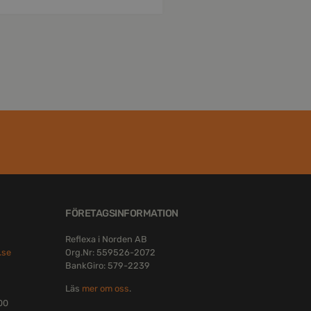
FÖRETAGSINFORMATION
Reflexa i Norden AB
.se
Org.Nr: 559526-2072
BankGiro: 579-2239
Läs
mer om oss
.
:00