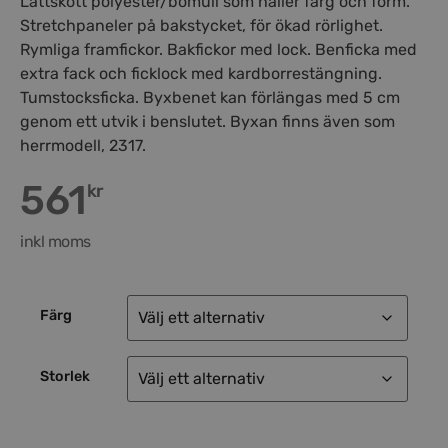
Lättskött polyester/bomull som håller färg och form.
Stretchpaneler på bakstycket, för ökad rörlighet.
Rymliga framfickor. Bakfickor med lock. Benficka med
extra fack och ficklock med kardborrestängning.
Tumstocksficka. Byxbenet kan förlängas med 5 cm
genom ett utvik i benslutet. Byxan finns även som
herrmodell, 2317.
561
kr
inkl moms
Färg
Storlek