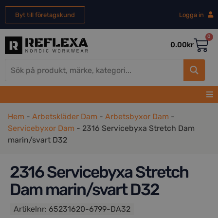
Byt till företagskund
Logga in
0
0.00
kr
Hem
-
Arbetskläder Dam
-
Arbetsbyxor Dam
-
Servicebyxor Dam
-
2316 Servicebyxa Stretch Dam
marin/svart D32
2316 Servicebyxa Stretch
Dam marin/svart D32
Artikelnr:
65231620-6799-DA32