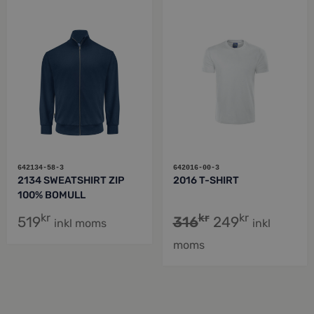
642134-58-3
642016-00-3
2134 SWEATSHIRT ZIP
2016 T-SHIRT
100% BOMULL
kr
kr
kr
519
316
249
inkl moms
inkl
moms