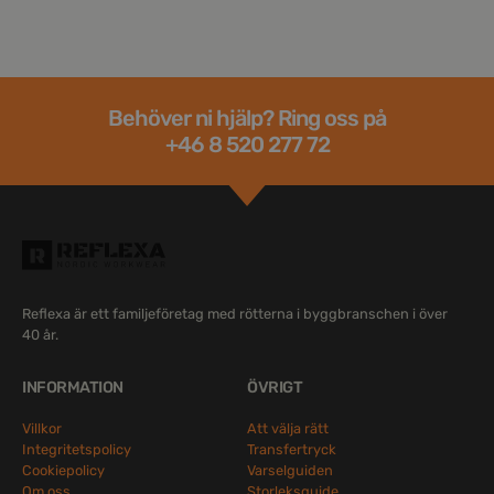
Behöver ni hjälp? Ring oss på
+46 8 520 277 72
Reflexa är ett familjeföretag med rötterna i byggbranschen i över
40 år.
INFORMATION
ÖVRIGT
Villkor
Att välja rätt
Integritetspolicy
Transfertryck
Cookiepolicy
Varselguiden
Om oss
Storleksguide