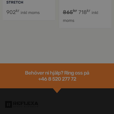
STRETCH
kr
kr
kr
902
865
718
inkl moms
inkl
moms
Behöver ni hjälp? Ring oss på
+46 8 520 277 72