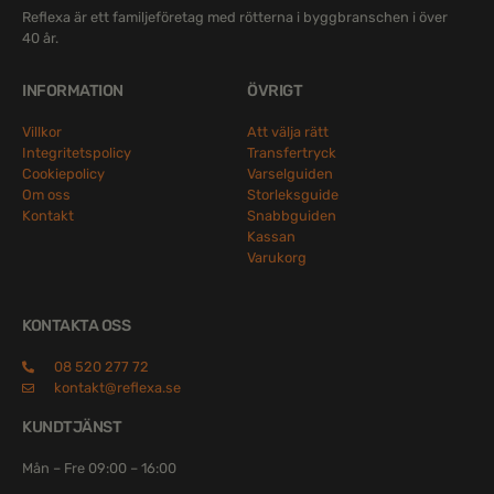
Reflexa är ett familjeföretag med rötterna i byggbranschen i över
40 år.
INFORMATION
ÖVRIGT
Villkor
Att välja rätt
Integritetspolicy
Transfertryck
Cookiepolicy
Varselguiden
Om oss
Storleksguide
Kontakt
Snabbguiden
Kassan
Varukorg
KONTAKTA OSS
08 520 277 72
kontakt@reflexa.se
KUNDTJÄNST
Mån – Fre 09:00 – 16:00