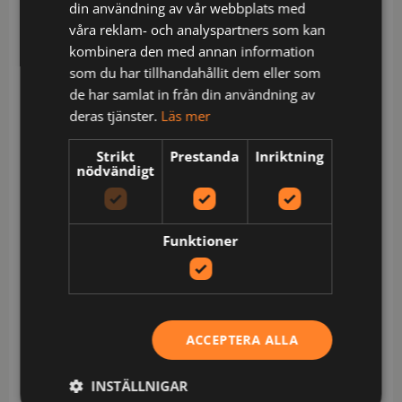
din användning av vår webbplats med
stoppas ned i framfickorna. Rymliga framfickor.
våra reklam- och analyspartners som kan
Bakfickor med förstärkt insida. Hammarhank. Extra
kombinera den med annan information
hällor för bältet på de största storlekarna.
som du har tillhandahållit dem eller som
Tumstocksficka med knivhållare. Benficka med
de har samlat in från din användning av
blixtlås, telefonfack, ID-kortshållare och extrafack.
deras tjänster.
Läs mer
Förböjda knän för optimal passform.
Knäskyddsfickor i slitstark polyamid med
Strikt
Prestanda
Inriktning
nödvändigt
reflexpasspoaler och två höjdnivåer för
knäskydden. Förstärkt benslut i polyamid som inte
absorberar fukt. Reflexpasspoal och dragsko i
benslutet.
Funktioner
Certifierad enligt EN 14404:2004+A1:2010 Typ 2
Nivå 1 tillsammans med Jobmans knäskydd 9943,
9944 och 9945.
Material: 100% bomull
ACCEPTERA ALLA
Skötsel: Normal maskintvätt vid 85 grader,Blekning
INSTÄLLNIGAR
är inte tillåtet,Torktumla på låg