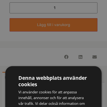
Lägg till i varukorg
Denna webbplats använder
BESKRIVNING
YTTERLIGARE INFORMATION
cookies
Beskrivning
Vi använder cookies för att anpassa
innehåll, annonser och för att analysera
Förstärkta detaljer som hölsterfickor, bakfickor och
vår trafik. Vi delar också information om
tumstocksficka. Rymliga hölsterfickor som kan