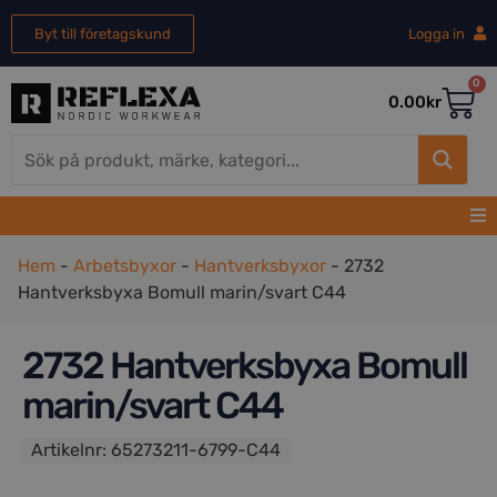
Byt till företagskund
Logga in
0
0.00
kr
Hem
-
Arbetsbyxor
-
Hantverksbyxor
-
2732
Hantverksbyxa Bomull marin/svart C44
2732 Hantverksbyxa Bomull
marin/svart C44
Artikelnr:
65273211-6799-C44