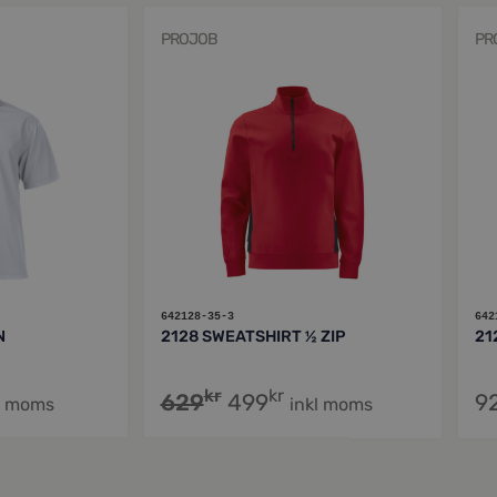
PROJOB
PR
642128-35-3
642
N
2128 SWEATSHIRT ½ ZIP
21
kr
kr
629
499
9
l moms
inkl moms