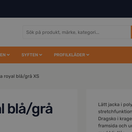
EN
SYFTEN
PROFILKLÄDER
a royal blå/grå XS
l blå/grå
Lätt jacka i po
stretchfunktio
Dragsko i krage
framsida och u