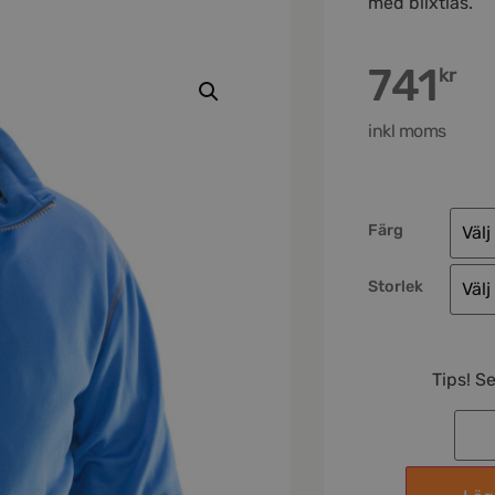
med blixtlås.
741
kr
inkl moms
Färg
Storlek
Tips! S