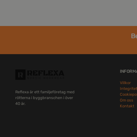
Be
INFORM
Villkor
Integrite
Reflexa är ett familjeföretag med
Cookiepo
rötterna i byggbranschen i över
Om oss
40 år.
Kontakt