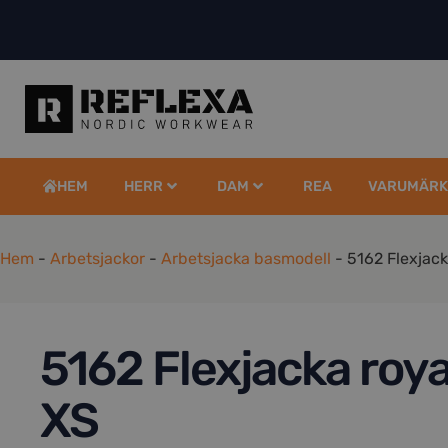
HEM
HERR
DAM
REA
VARUMÄRK
Hem
-
Arbetsjackor
-
Arbetsjacka basmodell
-
5162 Flexjack
5162 Flexjacka roya
XS