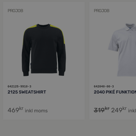
PROJOB
PROJOB
642125-9910-3
642040-00-3
2125 SWEATSHIRT
2040 PIKÉ FUNKTIO
kr
kr
kr
469
319
249
inkl moms
ink