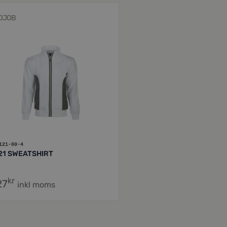
OJOB
121-00-4
21 SWEATSHIRT
kr
27
inkl moms