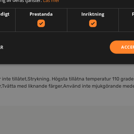
ng av deras tjänster.
Läs mer
N
ndigt
Prestanda
Inriktning
AR
ACCE
er smidighet. Dragsko i kragen. Förstärkning på framsida o
inte tillåtet,Strykning. Högsta tillåtna temperatur 110 grade
ur,Tvätta med liknande färger,Använd inte mjukgörande med