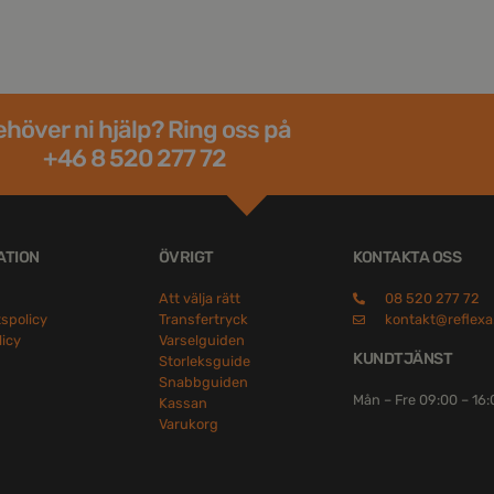
höver ni hjälp? Ring oss på
+46 8 520 277 72
ATION
ÖVRIGT
KONTAKTA OSS
Att välja rätt
08 520 277 72
tspolicy
Transfertryck
kontakt@reflexa
licy
Varselguiden
KUNDTJÄNST
Storleksguide
Snabbguiden
Mån – Fre 09:00 – 16
Kassan
Varukorg