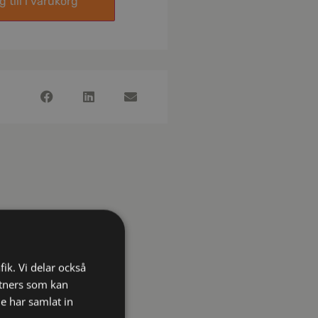
 till i varukorg
fik. Vi delar också
tners som kan
e har samlat in