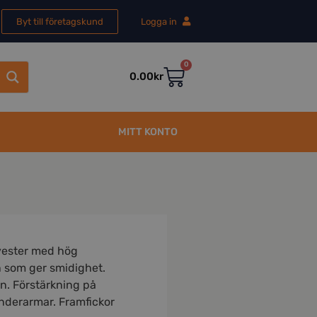
Byt till företagskund
Logga in
0
0.00
kr
MITT KONTO
lyester med hög
n som ger smidighet.
n. Förstärkning på
nderarmar. Framfickor