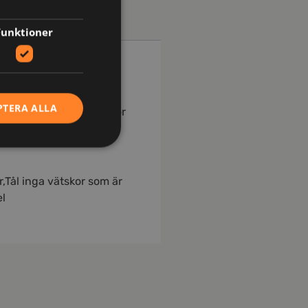
Funktioner
PTERA ALLA
ch underarmar. Framfickor
r,Tål inga vätskor som är
el