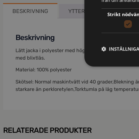
från din användni
BESKRIVNING
YTTERLIGARE INFORMATIO
Strikt nödvä
Beskrivning
INSTÄLLNIG
Lätt jacka i polyester med hög stretchfunktion som g
med blixtlås.
Material: 100% polyester
Skötsel: Normal maskintvätt vid 40 grader,Blekning är 
starkare än perkloretylen,Torktumla på låg temperat
RELATERADE PRODUKTER