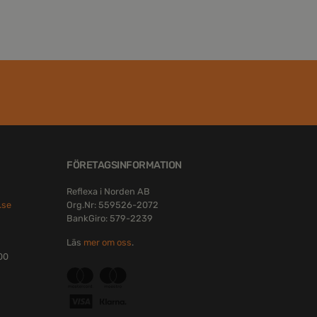
FÖRETAGSINFORMATION
Reflexa i Norden AB
.se
Org.Nr: 559526-2072
BankGiro: 579-2239
Läs
mer om oss
.
:00