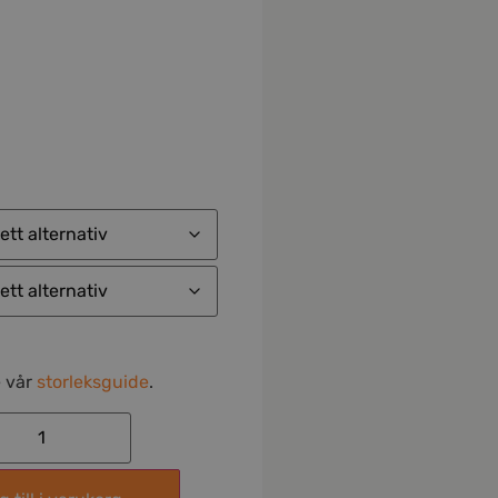
e vår
storleksguide
.