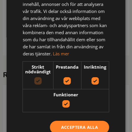
15% viskos)
innehåll, annonser och för att analysera
vår trafik. Vi delar också information om
Skötsel: Normal maskintvätt vid 60 grader,Tvätta
din användning av vår webbplats med
med liknande färger,Blekning är inte tillåtet,Sträck
våra reklam- och analyspartners som kan
när den är blöt,Torktumla ej,Strykning. Högsta
kombinera den med annan information
tillåtna temperatur 150 grader,Tål inga vätskor som
som du har tillhandahållit dem eller som
är starkare än perkloretylen
de har samlat in från din användning av
deras tjänster.
Läs mer
Strikt
Prestanda
Inriktning
nödvändigt
RELATERADE PRODUKTER
PROJOB
PROJOB
Funktioner
ACCEPTERA ALLA