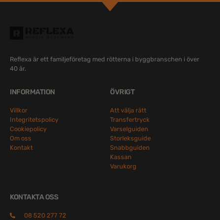
Reflexa är ett familjeföretag med rötterna i byggbranschen i över
40 år.
INFORMATION
ÖVRIGT
Villkor
Att välja rätt
Integritetspolicy
Transfertryck
Cookiepolicy
Varselguiden
Om oss
Storleksguide
Kontakt
Snabbguiden
Kassan
Varukorg
KONTAKTA OSS
08 520 277 72