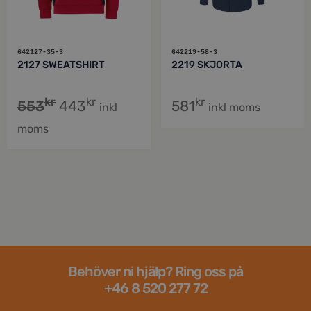
642127-35-3
642219-58-3
2127 SWEATSHIRT
2219 SKJORTA
kr
kr
kr
553
443
581
inkl
inkl moms
moms
Behöver ni hjälp? Ring oss på
+46 8 520 277 72