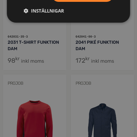
INSTÄLLNIGAR
642031-35-3
642041-00-3
2031 T-SHIRT FUNKTION
2041 PIKÉ FUNKTION
DAM
DAM
kr
kr
98
172
inkl moms
inkl moms
PROJOB
PROJOB