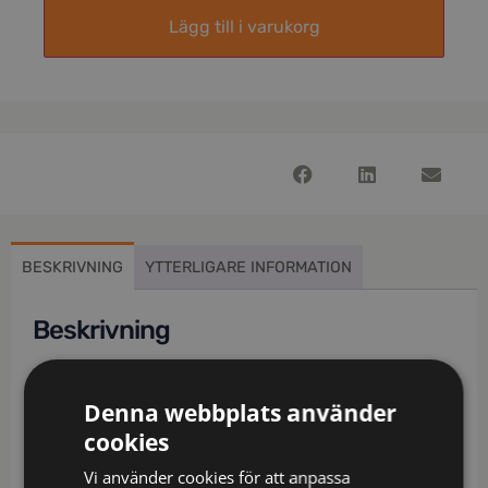
Lägg till i varukorg
BESKRIVNING
YTTERLIGARE INFORMATION
Beskrivning
T-shirt i single jersey i en lätt insvängd dammodell.
Förstärkta axelsömmar och dubbelstickning runt
Denna webbplats använder
halsringning.
cookies
Material: 100% bomull (gråmelerad 85% bomull /
Vi använder cookies för att anpassa