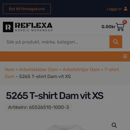
Byt till företagskund
Logga in
0
0.00
kr
Hem
-
Arbetskläder Dam
-
Arbetströjor Dam
-
T-shirt
Dam
-
5265 T-shirt Dam vit XS
5265 T-shirt Dam vit XS
Artikelnr:
65526510-1000-3