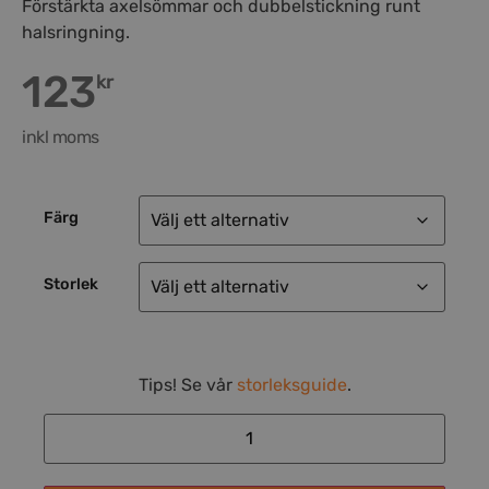
Förstärkta axelsömmar och dubbelstickning runt
halsringning.
123
kr
inkl moms
Färg
Storlek
Tips! Se vår
storleksguide
.