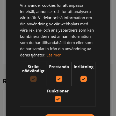
framfickor med blixtlås. Elastiskt ärmslut med
Vi använder cookies för att anpassa
tumgrepp. Elastisk i nederkant.
innehåll, annonser och för att analysera
Certifierad i varselklass 3 enligt EN ISO 20471.
vår trafik. Vi delar också information om
din användning av vår webbplats med
Material: 100% polyester
våra reklam- och analyspartners som kan
Skötsel: Normal maskintvätt vid 40 grader,Blekning
kombinera den med annan information
är inte tillåtet,Torktumla ej,Strykning. Högsta tillåtna
som du har tillhandahållit dem eller som
temperatur 110 grader,Ej kemtvätt,Tvätta separat ut
de har samlat in från din användning av
och in
deras tjänster.
Läs mer
Strikt
Prestanda
Inriktning
nödvändigt
RELATERADE PRODUKTER
Funktioner
FRISTADS
FRISTADS