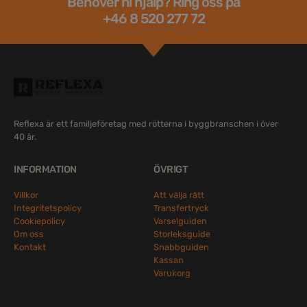
Behöver ni hjälp? Ring oss på
+46 8 520 277 72
Reflexa är ett familjeföretag med rötterna i byggbranschen i över
40 år.
INFORMATION
ÖVRIGT
Villkor
Att välja rätt
Integritetspolicy
Transfertryck
Cookiepolicy
Varselguiden
Om oss
Storleksguide
Kontakt
Snabbguiden
Kassan
Varukorg