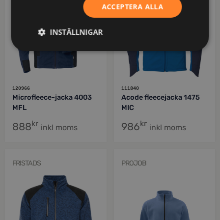
ACCEPTERA ALLA
INSTÄLLNIGAR
120966
111840
Microfleece-jacka 4003
Acode fleecejacka 1475
MFL
MIC
kr
kr
888
986
inkl moms
inkl moms
FRISTADS
PROJOB