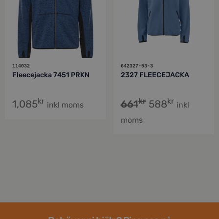
114032
642327-53-3
Fleecejacka 7451 PRKN
2327 FLEECEJACKA
kr
kr
kr
1,085
661
588
inkl moms
inkl
moms