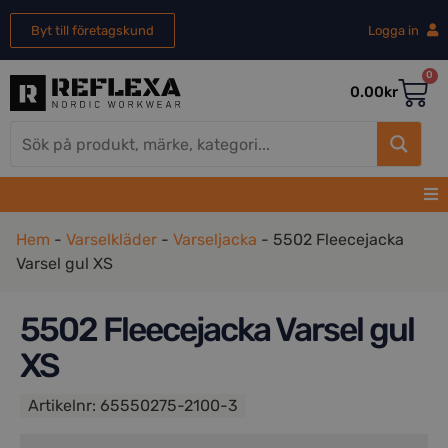
Byt till företagskund
Logga in
0
0.00
kr
Hem
-
Varselkläder
-
Varseljacka
-
5502 Fleecejacka
Varsel gul XS
5502 Fleecejacka Varsel gul
XS
Artikelnr:
65550275-2100-3