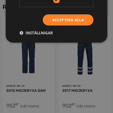
RELATERADE PRODUKTER
ACCEPTERA ALLA
PROJOB
PROJOB
INSTÄLLNIGAR
642515-58-34
642517-58-54
2515 MIDJEBYXA DAM
2517 MIDJEBYXA
kr
kr
952
902
inkl moms
inkl moms