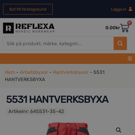
Byt till företagskund
Logga in
0
0.00
kr
Hem
-
Arbetsbyxor
-
Hantverksbyxor
-
5531
HANTVERKSBYXA
5531 HANTVERKSBYXA
Artikelnr:
645531-35-42