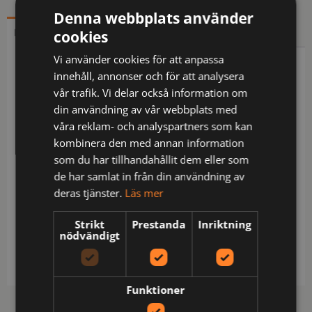
Denna webbplats använder
cookies
BESKRIVNING
YTTERLIGARE INFORMATION
Vi använder cookies för att anpassa
Beskrivning
innehåll, annonser och för att analysera
vår trafik. Vi delar också information om
Hantverksbyxa med undanstoppningsbara
din användning av vår webbplats med
hängfickor, den ena med dragkedja. Bakfickor med
våra reklam- och analyspartners som kan
lock och kardborrestängning. Benficka med
kombinera den med annan information
extrafack och lock med kardborrestängning.
som du har tillhandahållit dem eller som
Tumstocksficka med knivhållare. Förstärkning i
de har samlat in från din användning av
hängfickor, tumstocksfickan och på
deras tjänster.
Läs mer
knäskyddsfickor. Reflexdetaljer på utsida ben.
Förböjda knän med knäskyddsfickor som går att
Strikt
Prestanda
Inriktning
nödvändigt
reglera i två höjder, öppning inifrån. C42-C64 kan
förlängas med 5 cm genom ett utvik i benslutet.
Funktioner