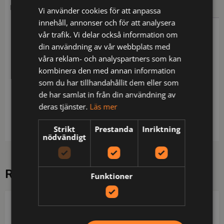
BESKRIVNING
YTTERLIGARE INFORMATION
Vi använder cookies för att anpassa
innehåll, annonser och för att analysera
vår trafik. Vi delar också information om
Beskrivning
din användning av vår webbplats med
T-shirt i funktionsmaterial. Modern passform.
våra reklam- och analyspartners som kan
Förstärkt, ribbad halslinning. Transferreflex för
kombinera den med annan information
ökad rörlighet. Funktionsmaterialet transporterar
som du har tillhandahållit dem eller som
snabbt bort fukt från huden, vilket gör att plagget
de har samlat in från din användning av
torkar snabbt och gör så att du känner dig torr och
deras tjänster.
Läs mer
fräsch hela dagen. Krymp- och skrynkelfri.
Strikt
Prestanda
Inriktning
nödvändigt
RELATERADE PRODUKTER
Funktioner
PROJOB
PROJOB