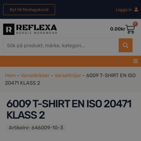
Byt till företagskund
Logga in
0
0.00
kr
Hem
-
Varselkläder
-
Varseltröjor
-
6009 T-SHIRT EN ISO
20471 KLASS 2
6009 T-SHIRT EN ISO 20471
KLASS 2
Artikelnr:
646009-10-3