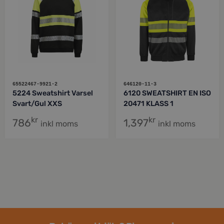
65522467-9921-2
646120-11-3
5224 Sweatshirt Varsel
6120 SWEATSHIRT EN ISO
Svart/Gul XXS
20471 KLASS 1
kr
kr
786
1,397
inkl moms
inkl moms