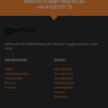
Behöver ni hjälp? Ring oss på
+46 8 520 277 72
Reflexa är ett familjeföretag med rötterna i byggbranschen i över
40 år.
INFORMATION
ÖVRIGT
Villkor
Att välja rätt
Integritetspolicy
Transfertryck
Cookiepolicy
Varselguiden
Om oss
Storleksguide
Kontakt
Snabbguiden
Kassan
Varukorg