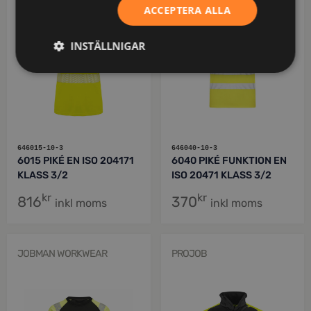
ACCEPTERA ALLA
INSTÄLLNIGAR
646015-10-3
646040-10-3
6015 PIKÉ EN ISO 204171
6040 PIKÉ FUNKTION EN
KLASS 3/2
ISO 20471 KLASS 3/2
kr
kr
816
370
inkl moms
inkl moms
JOBMAN WORKWEAR
PROJOB