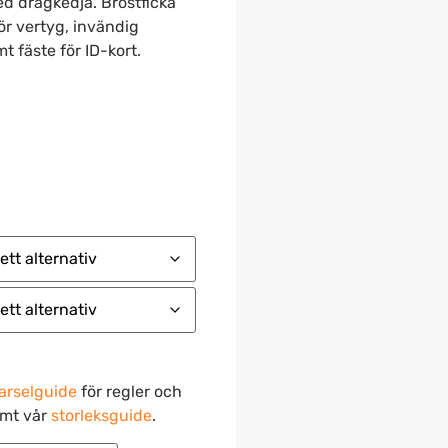
d dragkedja. Bröstficka
ör vertyg, invändig
t fäste för ID-kort.
arselguide
för regler och
amt vår
storleksguide
.