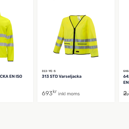
313-YE-S
646
CKA EN ISO
313 STD Varseljacka
64
EN
kr
693
2
inkl moms