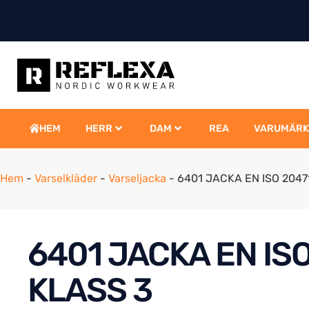
HEM
HERR
DAM
REA
VARUMÄRK
Hem
-
Varselkläder
-
Varseljacka
-
6401 JACKA EN ISO 2047
6401 JACKA EN ISO
KLASS 3