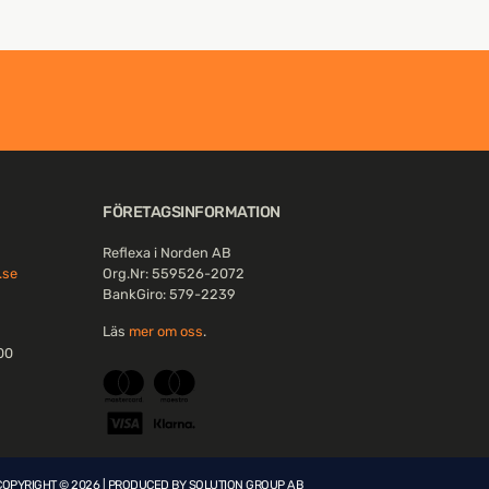
FÖRETAGSINFORMATION
Reflexa i Norden AB
.se
Org.Nr: 559526-2072
BankGiro: 579-2239
Läs
mer om oss
.
:00
COPYRIGHT © 2026 | PRODUCED BY
SOLUTION GROUP AB