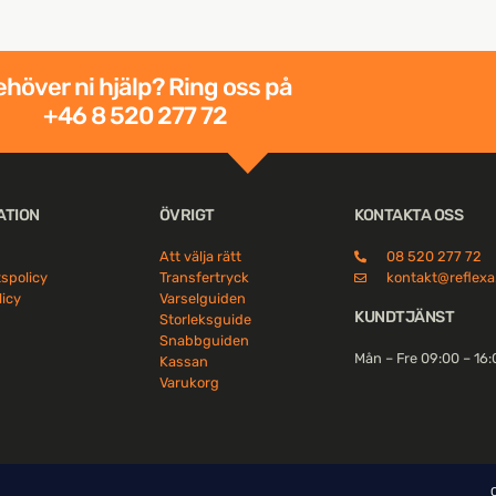
höver ni hjälp? Ring oss på
+46 8 520 277 72
ATION
ÖVRIGT
KONTAKTA OSS
Att välja rätt
08 520 277 72
tspolicy
Transfertryck
kontakt@reflexa
licy
Varselguiden
KUNDTJÄNST
Storleksguide
Snabbguiden
Mån – Fre 09:00 – 16
Kassan
Varukorg