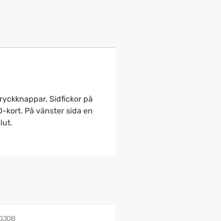
tryckknappar. Sidfickor på
D-kort. På vänster sida en
lut.
OJOB