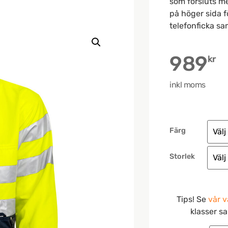
som försluts me
på höger sida f
telefonficka sam
989
kr
inkl moms
Färg
Storlek
Tips! Se
vår v
klasser s