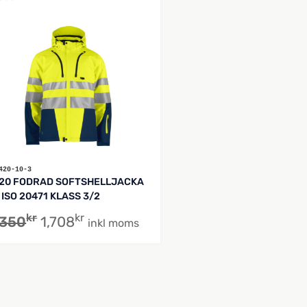
420-10-3
20 FODRAD SOFTSHELLJACKA
 ISO 20471 KLASS 3/2
kr
kr
,350
1,708
inkl moms