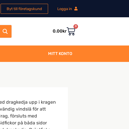
Byt till företagskund
Logga in
0
0.00
kr
MITT KONTO
ed dragkedja upp i kragen
tvändig vindslå för att
rag, försluts med
idfickor på båda sidor