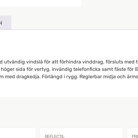
N
 utvändig vindslå för att förhindra vinddrag, försluts med 
höger sida för vertyg, invändig telefonficka samt fäste för I
em med dragkedja. Förlängd i rygg. Reglerbar midja och ärms
REFLECTIL
PR