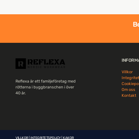
Be
INFORM
Villkor
Integrite
Reflexa är ett familjeföretag med
Cookiepo
rötterna i byggbranschen i över
Om oss
40 år.
Kontakt
VILLKOR
|
INTEGRITETSPOLICY
|
KAKOR