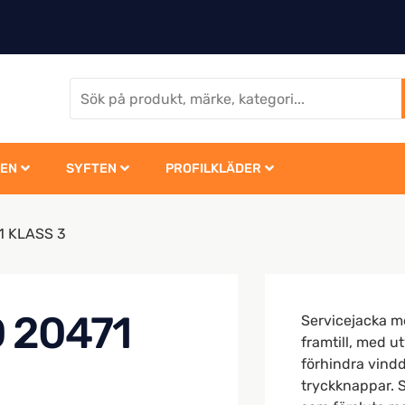
EN
SYFTEN
PROFILKLÄDER
1 KLASS 3
 20471
Servicejacka m
framtill, med u
förhindra vindd
tryckknappar. S