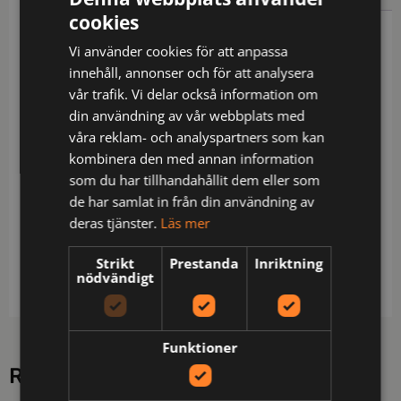
cookies
Beskrivning
Vi använder cookies för att anpassa
innehåll, annonser och för att analysera
Midjebyxa med sidfickor, den högra med en insydd
vår trafik. Vi delar också information om
säkerhetsficka som försluts med dragkedja.
din användning av vår webbplats med
Benfickor, den vänstra med övervidd och lock med
våra reklam- och analyspartners som kan
kardborrestängning, invändig telefonficka. Den
kombinera den med annan information
högra har plats för pennor, papper och även
som du har tillhandahållit dem eller som
tumstocksficka. Utanpåliggande bakfickor. Fickorna
de har samlat in från din användning av
har förstärkningar i Cordura®, även förstärkning på
deras tjänster.
Läs mer
baksida ben. D-ring framtill. Invändiga
knäskyddsfickor. Fickor, samt på baksida ben är
Strikt
Prestanda
Inriktning
förstärkta med Cordura® för ökad slitstyrka.
nödvändigt
Funktioner
RELATERADE PRODUKTER