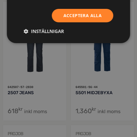
PROJOB
PROJOB
ACCEPTERA ALLA
INSTÄLLNIGAR
642507-57-2830
645501-56-44
2507 JEANS
5501 MIDJEBYXA
kr
kr
618
1,360
inkl moms
inkl moms
PROJOB
PROJOB