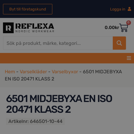
Byt till företagskund
Logga in
0
0.00
kr
Hem
-
Varselkläder
-
Varselbyxor
-
6501 MIDJEBYXA
EN ISO 20471 KLASS 2
6501 MIDJEBYXA EN ISO
20471 KLASS 2
Artikelnr:
646501-10-44