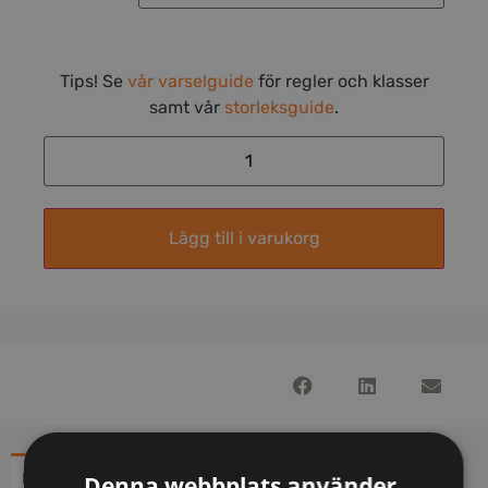
Tips! Se
vår varselguide
för regler och klasser
samt vår
storleksguide
.
Lägg till i varukorg
BESKRIVNING
YTTERLIGARE INFORMATION
Denna webbplats använder