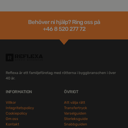
Behöver ni hjälp? Ring oss på
+46 8 520 277 72
Reflexa är ett familjeföretag med rötterna i byggbranschen i över
40 år.
INFORMATION
ÖVRIGT
Villkor
Att välja rätt
Integritetspolicy
Transfertryck
Cookiepolicy
Varselguiden
Om oss
Storleksguide
Kontakt
Snabbguiden