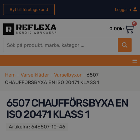
Byt till företagskund
Logga in
0
0.00
kr
Hem
-
Varselkläder
-
Varselbyxor
-
6507
CHAUFFÖRSBYXA EN ISO 20471 KLASS 1
6507 CHAUFFÖRSBYXA EN
ISO 20471 KLASS 1
Artikelnr:
646507-10-46