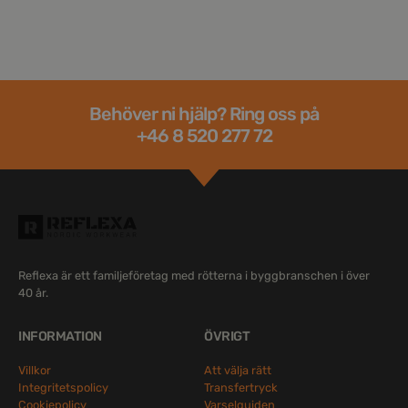
Behöver ni hjälp? Ring oss på
+46 8 520 277 72
Reflexa är ett familjeföretag med rötterna i byggbranschen i över
40 år.
INFORMATION
ÖVRIGT
Villkor
Att välja rätt
Integritetspolicy
Transfertryck
Cookiepolicy
Varselguiden