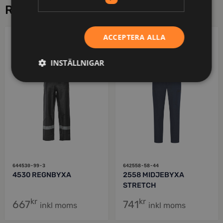
RELATERADE PRODUKTER
ACCEPTERA ALLA
PROJOB
PROJOB
INSTÄLLNIGAR
644530-99-3
642558-58-44
4530 REGNBYXA
2558 MIDJEBYXA
STRETCH
kr
kr
667
741
inkl moms
inkl moms