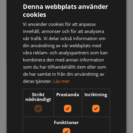
Denna webbplats använder
Beskrivning
cookies
Chaufförsbyxa med resår i midjan, samt mekanisk
Vi använder cookies för att anpassa
stretch över sätet för ökad komfort. Bred hälla
innehåll, annonser och för att analysera
baktill för att undvika tryck vid ryggslut. Materialet
vår trafik. Vi delar också information om
är smuts- och oljeavvisande. Djupa sidﬁckor.
din användning av vår webbplats med
Säkerhetsﬁcka som försluts med dragkedja i
våra reklam- och analyspartners som kan
sidfickan på höger sida. Benﬁckor, på vänster sida
kombinera den med annan information
ficka med övervidd och lock som försluts med
som du har tillhandahållit dem eller som
kardborre, invändig telefonficka. På höger sida
de har samlat in från din användning av
plats för pennor, papper och verktyg. D-ring
deras tjänster.
Läs mer
framtill. Förstärkningar i Cordura® över lår, på
benﬁckorna, i framkant av ﬁcka samt i nederkant
Strikt
Prestanda
Inriktning
bak på byxa för ökad slitstyrka. Byxan är anpassad
nödvändigt
för långa arbetsdagar i sittande arbetsställning.
Funktioner