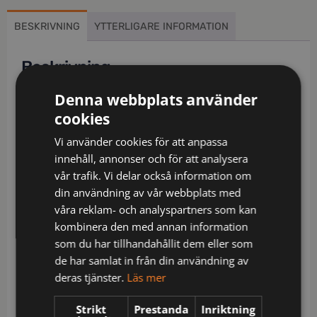
BESKRIVNING
YTTERLIGARE INFORMATION
Beskrivning
Denna webbplats använder
Fodrad midjebyxa i vind- och vattentätt material.
Tejpade sömmar. Funktionsmaterialet leder ut
cookies
överflödig värme från kroppen utan att släppa in
Vi använder cookies för att anpassa
vare sig vatten eller vind. Byxan är förhöjd i midjan
innehåll, annonser och för att analysera
baktill för att undvika glipor, med invändigt foder i
vår trafik. Vi delar också information om
fleece för ökad värme och komfort. Reglerbar i
din användning av vår webbplats med
midjan med kardborre. Bredare bälteshälla baktill
våra reklam- och analyspartners som kan
för att undvika tryck från bälte vid ryggslut.
kombinera den med annan information
Rymliga sidfickor. Benfickor, på vänster sida ficka
som du har tillhandahållit dem eller som
med lock som försluts med tryckknapp, invändig
de har samlat in från din användning av
telefonficka samt fäste för ID-kort. På höger sida
deras tjänster.
Läs mer
ficka för tumstock samt verktygsficka med
knivknapp. Bakfickor med extra vidd, ficklock som
Strikt
Prestanda
Inriktning