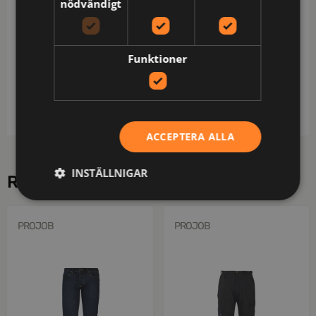
försluts med kardborre. Midjebyxan har dragkedjor
nödvändigt
på utsidan av benen för att underlätta av- och
påtagning, bensluten är även reglerbara med
tryckknappar. Förböjda knän för ökad komfort.
Funktioner
Knäskyddsfickor som går att reglera i två höjder,
öppning inifrån. Fickor, benslut samt knäna är
förstärkta med Cordura® för ökad slitstyrka.
ACCEPTERA ALLA
INSTÄLLNIGAR
RELATERADE PRODUKTER
PROJOB
PROJOB