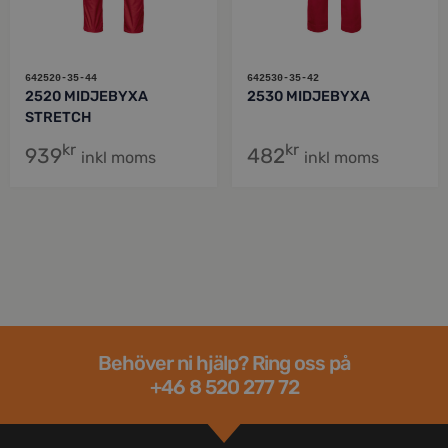
642520-35-44
642530-35-42
2520 MIDJEBYXA
2530 MIDJEBYXA
STRETCH
kr
kr
939
482
inkl moms
inkl moms
Behöver ni hjälp? Ring oss på
+46 8 520 277 72