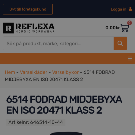
Byt till företagskund
Logga in
0
0.00
kr
Hem
-
Varselkläder
-
Varselbyxor
-
6514 FODRAD
MIDJEBYXA EN ISO 20471 KLASS 2
6514 FODRAD MIDJEBYXA
EN ISO 20471 KLASS 2
Artikelnr:
646514-10-44