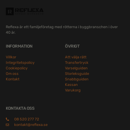
Reflexa är ett familjeföretag med rötterna i byggbranschen i över
40 år.
INFORMATION
ÖVRIGT
Villkor
Att välja rätt
Integritetspolicy
Transfertryck
Cookiepolicy
Varselguiden
Om oss
Storleksguide
Kontakt
Snabbguiden
Kassan
Varukorg
KONTAKTA OSS
08 520 277 72
kontakt@reflexa.se