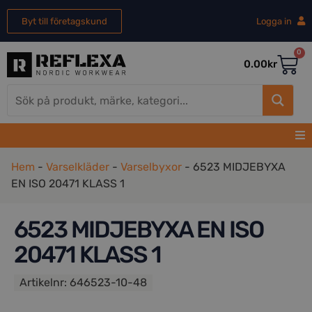
Byt till företagskund
Logga in
0
0.00
kr
Hem
-
Varselkläder
-
Varselbyxor
-
6523 MIDJEBYXA
EN ISO 20471 KLASS 1
6523 MIDJEBYXA EN ISO
20471 KLASS 1
Artikelnr:
646523-10-48