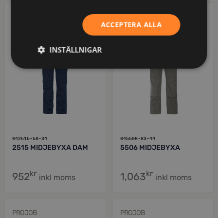
PROJOB
PROJOB
ACCEPTERA ALLA
INSTÄLLNIGAR
642515-58-34
645506-83-44
2515 MIDJEBYXA DAM
5506 MIDJEBYXA
kr
kr
952
1,063
inkl moms
inkl moms
PROJOB
PROJOB