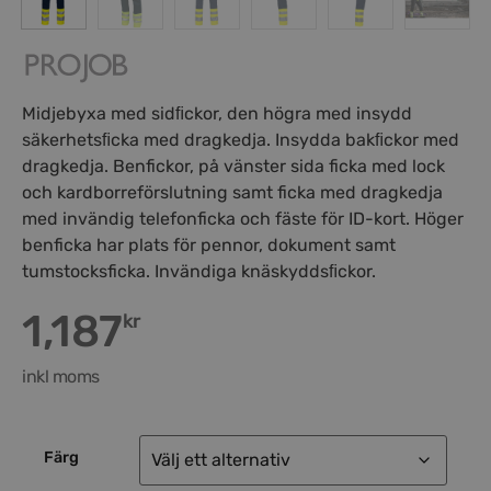
Midjebyxa med sidﬁckor, den högra med insydd
säkerhetsﬁcka med dragkedja. Insydda bakﬁckor med
dragkedja. Benfickor, på vänster sida ficka med lock
och kardborreförslutning samt ficka med dragkedja
med invändig telefonficka och fäste för ID-kort. Höger
benficka har plats för pennor, dokument samt
tumstocksficka. Invändiga knäskyddsﬁckor.
1,187
kr
inkl moms
Färg