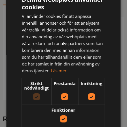
cookies
BESKRIVNING
YTTERLIGARE INFORMATION
Vi använder cookies för att anpassa
innehåll, annonser och för att analysera
Beskrivning
vår trafik. Vi delar också information om
din användning av vår webbplats med
Midjebyxa med sidﬁckor, den högra med insydd
våra reklam- och analyspartners som kan
säkerhetsﬁcka med dragkedja. Insydda bakﬁckor
kombinera den med annan information
med dragkedja. Benfickor, på vänster sida ficka
som du har tillhandahållit dem eller som
med lock och kardborreförslutning samt ficka med
de har samlat in från din användning av
dragkedja med invändig telefonficka och fäste för
deras tjänster.
Läs mer
ID-kort. Höger benficka har plats för pennor,
dokument samt tumstocksficka. Invändiga
Strikt
Prestanda
Inriktning
knäskyddsﬁckor.
nödvändigt
Funktioner
RELATERADE PRODUKTER