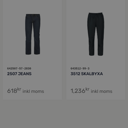
642507-57-2830
643512-99-3
2507 JEANS
3512 SKALBYXA
kr
kr
618
1,236
inkl moms
inkl moms