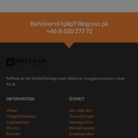
Behöver ni hjälp? Ring oss på
+46 8 520 277 72
Reflexa är ett familjeföretag med rötterna i byggbranschen i över
40 år.
INFORMATION
ÖVRIGT
Villkor
Att välja rätt
Integritetspolicy
Transfertryck
Cookiepolicy
Varselguiden
Om oss
Storleksguide
Kontakt
Snabbguiden