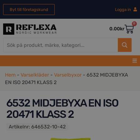
Byt till företagskund
Logga in
0
0.00
kr
Hem
-
Varselkläder
-
Varselbyxor
-
6532 MIDJEBYXA
EN ISO 20471 KLASS 2
6532 MIDJEBYXA EN ISO
20471 KLASS 2
Artikelnr:
646532-10-42