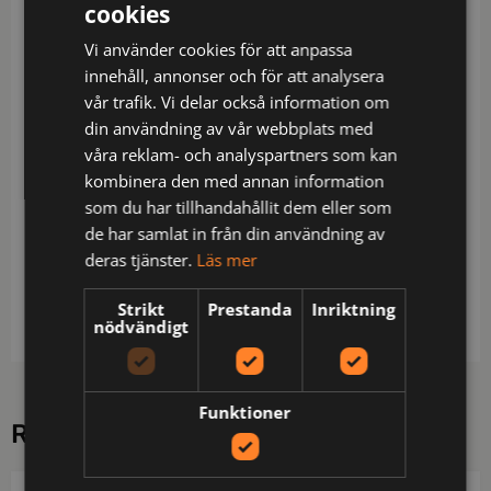
cookies
Beskrivning
Vi använder cookies för att anpassa
Midjebyxa med sidfickor. Benfickor, på vänster sida
innehåll, annonser och för att analysera
ficka med övervidd samt telefonficka, försluts med
vår trafik. Vi delar också information om
kardborre. På höger sida tumstocksficka samt
din användning av vår webbplats med
verktygsficka med knivknapp. Två hammarhankar,
våra reklam- och analyspartners som kan
en på vardera sida. Bakfickor med lock, försluts
kombinera den med annan information
med kardborre. Förstärkning i tumstocksfickan och
som du har tillhandahållit dem eller som
över knäna för ökad slitstyrka. Förböjda knän med
de har samlat in från din användning av
knäskyddsfickor som går att reglera i två höjder,
deras tjänster.
Läs mer
öppning inifrån. C42-C64 kan förlängas med 5 cm
Strikt
Prestanda
Inriktning
genom ett utvik i benslutet.
nödvändigt
Funktioner
RELATERADE PRODUKTER