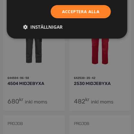
PROJOB
PROJOB
ACCEPTERA ALLA
INSTÄLLNIGAR
644504-96-58
642530-35-42
4504 MIDJEBYXA
2530 MIDJEBYXA
kr
kr
680
482
inkl moms
inkl moms
PROJOB
PROJOB