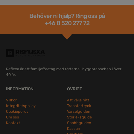
Behöver ni hjälp? Ring oss på
+46 8 520 277 72
Reflexa är ett familjeföretag med rötterna i byggbranschen i över
40 år.
INFORMATION
ÖVRIGT
Villkor
Att välja rätt
Integritetspolicy
Transfertryck
Cookiepolicy
Varselguiden
Om oss
Storleksguide
Kontakt
Snabbguiden
Kassan