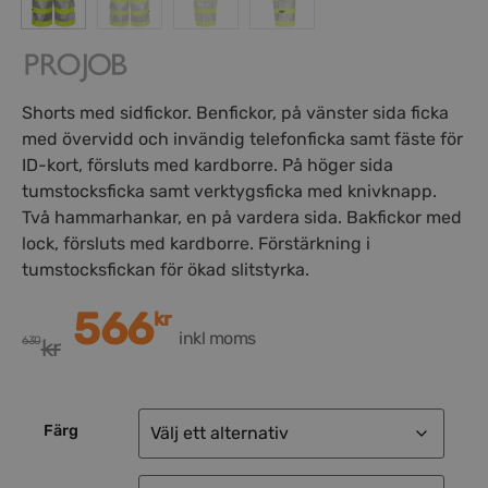
Shorts med sidfickor. Benfickor, på vänster sida ficka
med övervidd och invändig telefonficka samt fäste för
ID-kort, försluts med kardborre. På höger sida
tumstocksficka samt verktygsficka med knivknapp.
Två hammarhankar, en på vardera sida. Bakfickor med
lock, försluts med kardborre. Förstärkning i
tumstocksfickan för ökad slitstyrka.
566
kr
inkl moms
630
kr
Färg