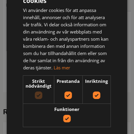
cookies
BESKRIVNING
YTTERLIGARE INFORMATION
Vi använder cookies för att anpassa
innehåll, annonser och för att analysera
Beskrivning
vår trafik. Vi delar också information om
din användning av vår webbplats med
Shorts med sidfickor. Benfickor, på vänster sida
våra reklam- och analyspartners som kan
ficka med övervidd och invändig telefonficka samt
kombinera den med annan information
fäste för ID-kort, försluts med kardborre. På höger
som du har tillhandahållit dem eller som
sida tumstocksficka samt verktygsficka med
de har samlat in från din användning av
knivknapp. Två hammarhankar, en på vardera sida.
deras tjänster.
Läs mer
Bakfickor med lock, försluts med kardborre.
Förstärkning i tumstocksfickan för ökad slitstyrka.
Strikt
Prestanda
Inriktning
nödvändigt
Funktioner
RELATERADE PRODUKTER
PROJOB
PROJOB