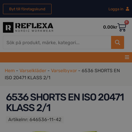
Byt till företagskund
Logga in
0
0.00
kr
Hem
-
Varselkläder
-
Varselbyxor
-
6536 SHORTS EN
ISO 20471 KLASS 2/1
6536 SHORTS EN ISO 20471
KLASS 2/1
Artikelnr:
646536-11-42