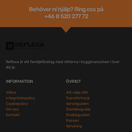
Behöver ni hjälp? Ring oss på
+46 8 520 277 72
Reflexa är ett familjeföretag med rötterna i byggbranschen i över
40 år.
INFORMATION
ÖVRIGT
Villkor
Att välja rätt
Integritetspolicy
Transfertryck
Cookiepolicy
Varselguiden
Om oss
Storleksguide
Kontakt
Snabbguiden
Kassan
Varukorg