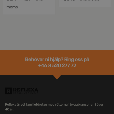
moms
Behöver ni hjälp? Ring oss på
+46 8 520 277 72
Reflexa är ett familjeföretag med rötterna i byggbranschen i över
40 år.