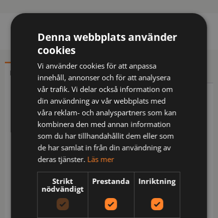
Denna webbplats använder
cookies
Vi använder cookies för att anpassa
BESKRIVNING
YTTERLIGARE INFORMATION
innehåll, annonser och för att analysera
vår trafik. Vi delar också information om
Beskrivning
din användning av vår webbplats med
våra reklam- och analyspartners som kan
Vadderad jacka i ett lätt, diamantquiltat material.
kombinera den med annan information
Bröstfickor på båda sidor med dragkedja, vänster
som du har tillhandahållit dem eller som
sida med inbyggt fäste för ID-kort. Sidfickor på
de har samlat in från din användning av
båda sidor med dragkedja, även öppna innerfickor
deras tjänster.
Läs mer
för dokument etc. I den inre vänstra sidosömmen
finns en tvättchipficka.
Strikt
Prestanda
Inriktning
nödvändigt
Förhöjd synbarhet EN 17353
Levereras i en biobaserad, komposterbar påse