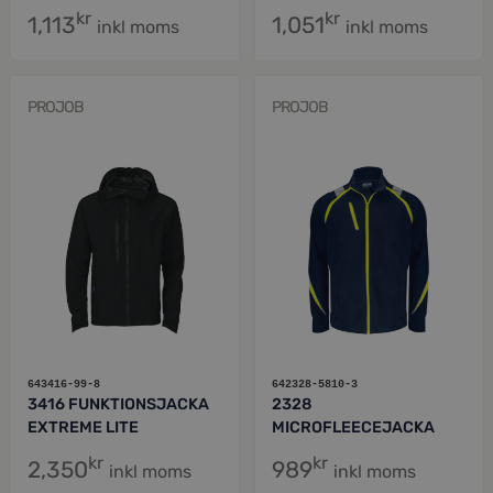
kr
kr
1,113
1,051
inkl moms
inkl moms
PROJOB
PROJOB
643416-99-8
642328-5810-3
3416 FUNKTIONSJACKA
2328
EXTREME LITE
MICROFLEECEJACKA
kr
kr
2,350
989
inkl moms
inkl moms