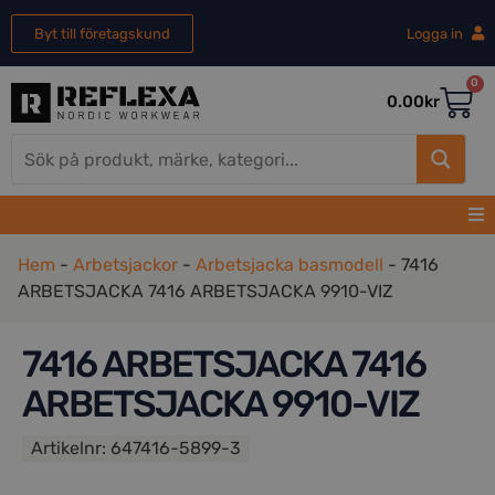
Byt till företagskund
Logga in
0
0.00
kr
Hem
-
Arbetsjackor
-
Arbetsjacka basmodell
-
7416
ARBETSJACKA 7416 ARBETSJACKA 9910-VIZ
7416 ARBETSJACKA 7416
ARBETSJACKA 9910-VIZ
Artikelnr:
647416-5899-3