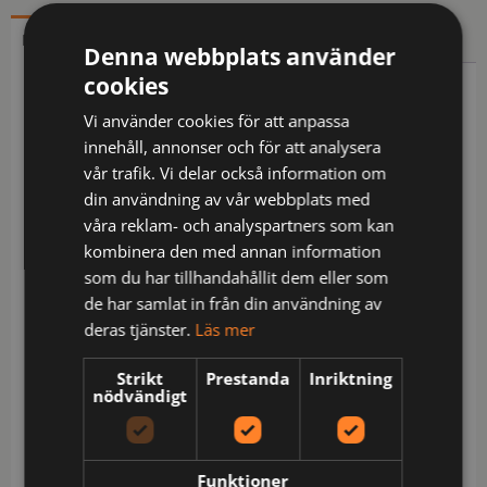
BESKRIVNING
YTTERLIGARE INFORMATION
Denna webbplats använder
cookies
Beskrivning
Vi använder cookies för att anpassa
innehåll, annonser och för att analysera
Arbetsjacka med dragkedja upp till kragen framtill,
vår trafik. Vi delar också information om
dragkedjan är täckt för att undvika att smuts
din användning av vår webbplats med
tränger in, försluts med kardborre. Sidfickor, samt
våra reklam- och analyspartners som kan
generösa bröstfickor på båda sidor, samtliga fickor
kombinera den med annan information
försluts med dragkedja. På vänster sida finns ett
som du har tillhandahållit dem eller som
fäste för ID-kort. Justerbara ärmslut med
de har samlat in från din användning av
kardborre, även justerbar vidd i sidorna med
deras tjänster.
Läs mer
kardborre. I den inre vänstra sidosömmen finns en
tvättchipficka.
Strikt
Prestanda
Inriktning
nödvändigt
Testad för industritvätt enligt ISO 15797
Förhöjd synbarhet EN 17353
Levereras i en biobaserad, komposterbar påse
Funktioner