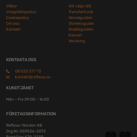
Villkor
Att välja rätt
Integritetspolicy
Transfertryck
Cookiepolicy
Varselguiden
Om oss
Storleksguide
Kontakt
Snabbguiden
Kassan
Varukorg
KONTAKTA OSS
08 520 277 72
kontakt@reflexa.se
KUNDTJÄNST
Mån – Fre 09:00 – 16:00
FÖRETAGSINFORMATION
Reflexa i Norden AB
Org.Nr: 559526-2072
BankGiro: 579-2239