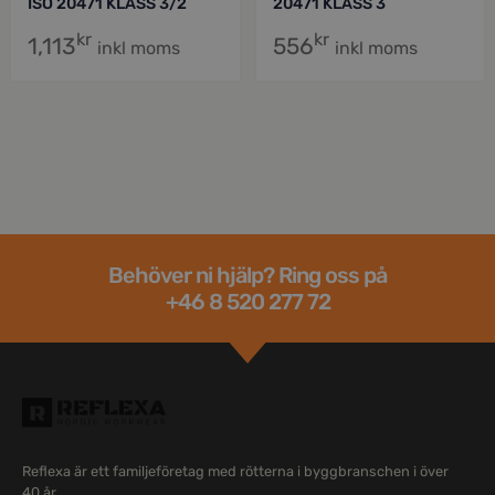
ISO 20471 KLASS 3/2
20471 KLASS 3
kr
kr
1,113
556
inkl moms
inkl moms
Behöver ni hjälp? Ring oss på
+46 8 520 277 72
Reflexa är ett familjeföretag med rötterna i byggbranschen i över
40 år.