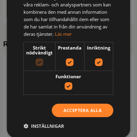
skärmen framtill, även reflexförsett kardborreband
våra reklam- och analyspartners som kan
för justering baktill.
kombinera den med annan information
som du har tillhandahållit dem eller som
de har samlat in från din användning av
deras tjänster.
Läs mer
RELATERADE PRODUKTER
Strikt
Prestanda
Inriktning
nödvändigt
PROJOB
PROJOB
Funktioner
ACCEPTERA ALLA
INSTÄLLNIGAR