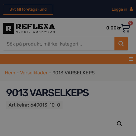
Byt till företagskund
Logga in
0
0.00
kr
Hem
-
Varselkläder
-
9013 VARSELKEPS
9013 VARSELKEPS
Artikelnr:
649013-10-0