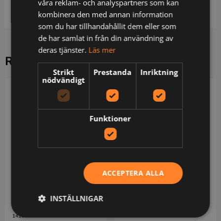
våra reklam- och analyspartners som kan
Längd 125 cm, bredd 3,7 cm.
kombinera den med annan information
som du har tillhandahållit dem eller som
de har samlat in från din användning av
deras tjänster.
Läs mer
RELATERADE PRODUKTER
Strikt
Prestanda
Inriktning
nödvändigt
COTTOVER
DERBYOFSWEDEN
Funktioner
ACCEPTERA ALLA
INSTÄLLNIGAR
141033-106-0
158047-440-0