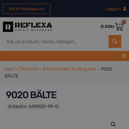
Byt till företagskund
Logga in
0
0.00
kr
Hem
-
Tillbehör
-
Arbetsbälten & Hängslen
-
9020
BÄLTE
9020 BÄLTE
Artikelnr:
649020-99-0