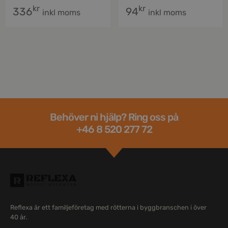
kr
kr
336
94
inkl moms
inkl moms
Behöver ni hjälp? Ring oss på
+46 8 520 277 72
Reflexa är ett familjeföretag med rötterna i byggbranschen i över
40 år.