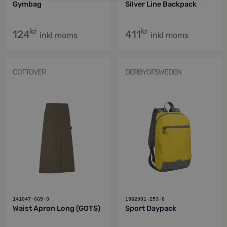
Gymbag
Silver Line Backpack
kr
kr
124
411
inkl moms
inkl moms
COTTOVER
DERBYOFSWEDEN
141047-665-0
1582001-253-0
Waist Apron Long (GOTS)
Sport Daypack