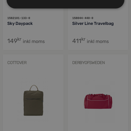
1582101-133-0
158044-440-0
Sky Daypack
Silver Line Travelbag
kr
kr
149
411
inkl moms
inkl moms
COTTOVER
DERBYOFSWEDEN