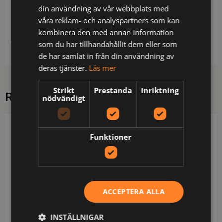
din användning av vår webbplats med
utan logga framtill, med kapsylöppnare på
våra reklam- och analyspartners som kan
baksidan.
kombinera den med annan information
Längd 125 cm, bredd 3,7 cm.
som du har tillhandahållit dem eller som
de har samlat in från din användning av
deras tjänster.
Läs mer
Strikt
Prestanda
Inriktning
RELATERADE PRODUKTER
nödvändigt
DERBYOFSWEDEN
DERBYOFSWEDEN
Funktioner
ACCEPTERA ALLA
INSTÄLLNIGAR