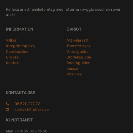
Reflexa är ett familjeföretag med rötterna i byggbranschen i över
40 år.
INFORMATION
ÖVRIGT
Villkor
Att välja rätt
Integritetspolicy
Transfertryck
Cookiepolicy
Varselguiden
Om oss
Storleksguide
Kontakt
Snabbguiden
Kassan
Varukorg
KONTAKTA OSS
08 520 277 72
kontakt@reflexa.se
KUNDTJÄNST
Mån – Fre 09:00 – 16:00