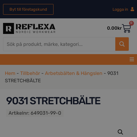
Byt till företagskund
Logga in
0
0.00
kr
Hem
-
Tillbehör
-
Arbetsbälten & Hängslen
-
9031
STRETCHBÄLTE
9031 STRETCHBÄLTE
Artikelnr:
649031-99-0