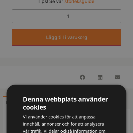
Tips! Se vår
storleksguide
.
Lägg till i varukorg
Denna webbplats använder
BESKRIVNING
YTTERLIGARE INFORMATION
cookies
Vi använder cookies för att anpassa
Beskrivning
innehåll, annonser och för att analysera
vår trafik. Vi delar också information om
Bälte i stretch som följer kroppens rörelser. Spänne