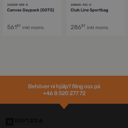
141039-665-0
158026-341-0
Canvas Daypack (GOTS)
Club Line Sportbag
kr
kr
561
286
inkl moms
inkl moms
Behöver ni hjälp? Ring oss på
+46 8 520 277 72