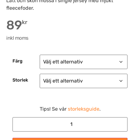
Lätt och skön mössa i single jersey med mjukt
fleecefoder.
89
kr
inkl moms
Färg
Storlek
Tips! Se vår
storleksguide
.