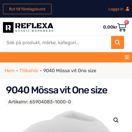
Byt till företagskund
Logga in
0
0.00
kr
Hem
-
Tillbehör
-
9040 Mössa vit One size
9040 Mössa vit One size
Artikelnr:
65904083-1000-0