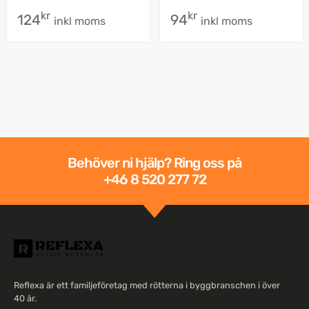
kr
kr
124
94
inkl moms
inkl moms
Behöver ni hjälp? Ring oss på
+46 8 520 277 72
Reflexa är ett familjeföretag med rötterna i byggbranschen i över
40 år.