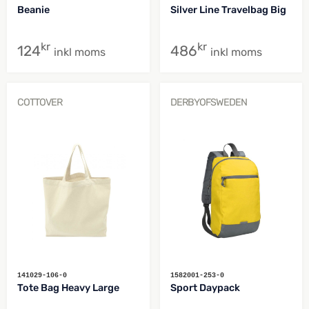
Beanie
Silver Line Travelbag Big
kr
kr
124
486
inkl moms
inkl moms
COTTOVER
DERBYOFSWEDEN
141029-106-0
1582001-253-0
Tote Bag Heavy Large
Sport Daypack