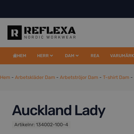
HEM
HERR
DAM
REA
VARUMÄRK
Hem
-
Arbetskläder Dam
-
Arbetströjor Dam
-
T-shirt Dam
-
Auckland Lady
Artikelnr:
134002-100-4