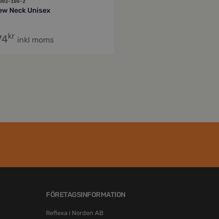
003-100-2
ew Neck Unisex
kr
74
inkl moms
FÖRETAGSINFORMATION
Reflexa i Norden AB