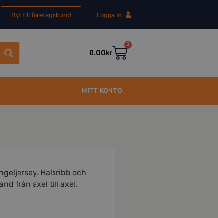
Byt till företagskund
Logga in
0
0.00
kr
MITT KONTO
ingeljersey. Halsribb och
nd från axel till axel.