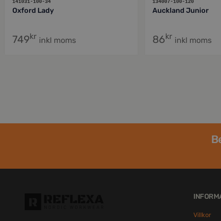
141031-100-34
134007-100-120
Oxford Lady
Auckland Junior
kr
kr
749
86
inkl moms
inkl moms
Be
INFORM
Villkor