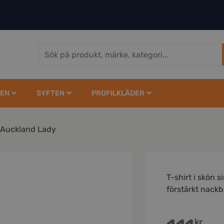
EN
SYFTEN
PROFILKLÄDER
Auckland Lady
T-shirt i skön s
förstärkt nackba
kr