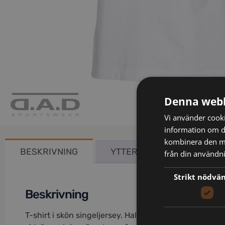
Denna webb
Vi använder cookie
information om d
kombinera den me
BESKRIVNING
YTTERLIGARE INFORMATIO
från din användni
Strikt nödvä
Beskrivning
T-shirt i skön singeljersey. Halsribb och förstärkt na