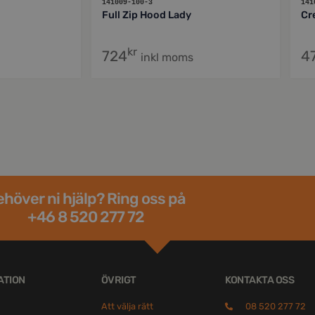
141009-100-3
141
Full Zip Hood Lady
Cr
kr
724
4
inkl moms
höver ni hjälp? Ring oss på
+46 8 520 277 72
ATION
ÖVRIGT
KONTAKTA OSS
Att välja rätt
08 520 277 72