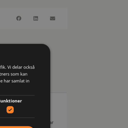
fik. Vi delar också
tners som kan
e har samlat in
Funktioner
 passform. Dammodellen har