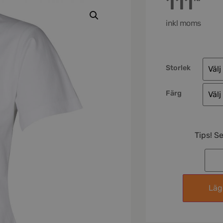
111
inkl moms
Storlek
Färg
Tips! S
Lägg