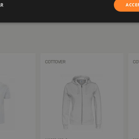
AR
ACCE
COTTOVER
CO