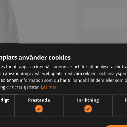
plats använder cookies
s för att anpassa innehåll, annonser och för att analysera vår tra
in användning av vår webbplats med våra reklam- och analyspar
d annan information som du har tillhandahållit dem eller som d
N
ng av deras tjänster.
Läs mer
ndigt
Prestanda
Inriktning
ckband från axel till axel. Herrmodell i klassisk rundstickad