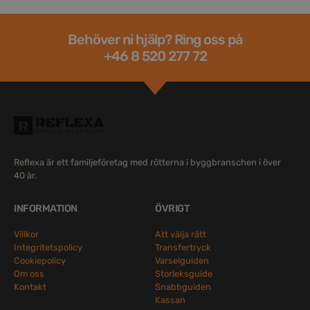
Behöver ni hjälp? Ring oss på
+46 8 520 277 72
Reflexa är ett familjeföretag med rötterna i byggbranschen i över
40 år.
INFORMATION
ÖVRIGT
Villkor
Att välja rätt
Integritetspolicy
Transfertryck
Cookiepolicy
Varselguiden
Om oss
Storleksguide
Kontakt
Snabbguiden
Kassan