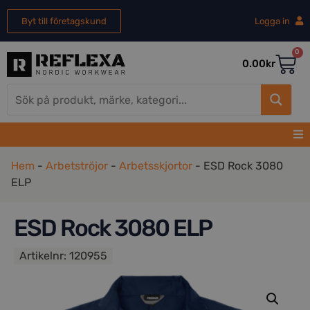
Byt till företagskund
Logga in
0
0.00
kr
Hem
-
Arbetströjor
-
Arbetsskjortor
-
ESD Rock 3080
ELP
ESD Rock 3080 ELP
Artikelnr:
120955