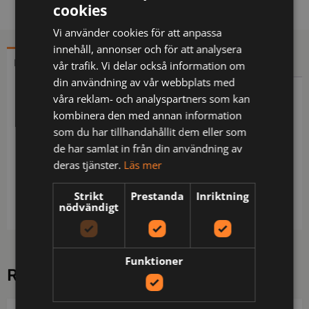
cookies
Vi använder cookies för att anpassa
innehåll, annonser och för att analysera
BESKRIVNING
YTTERLIGARE INFORMATION
vår trafik. Vi delar också information om
din användning av vår webbplats med
våra reklam- och analyspartners som kan
Beskrivning
kombinera den med annan information
som du har tillhandahållit dem eller som
Dolda tryckknappar / Bröstficka med pennficka,
de har samlat in från din användning av
lock med dold tryckknapp / 2 framfickor med lock
deras tjänster.
Läs mer
och dold tryckknapp / Slits bak / Reglerbart
ärmslut med tryckknapp / Testad och godkänd
Strikt
Prestanda
Inriktning
enligt IEC 61340-5-1 / OEKO-TEX®-certifierad.
nödvändigt
Funktioner
RELATERADE PRODUKTER