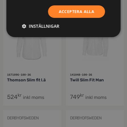
DERBYOFSWEDEN
COTTOVER
ACCEPTERA ALLA
INSTÄLLNIGAR
1671096-100-36
141048-100-36
Thomson Slim fit l.ä
Twill Slim Fit Man
kr
kr
524
749
inkl moms
inkl moms
DERBYOFSWEDEN
DERBYOFSWEDEN