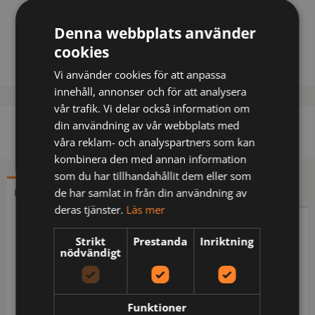
Denna webbplats använder
Lägg till i varukorg
cookies
Vi använder cookies för att anpassa
innehåll, annonser och för att analysera
vår trafik. Vi delar också information om
din användning av vår webbplats med
våra reklam- och analyspartners som kan
kombinera den med annan information
som du har tillhandahållit dem eller som
de har samlat in från din användning av
BESKRIVNING
YTTERLIGARE INFORMATION
deras tjänster.
Läs mer
Beskrivning
Strikt
Prestanda
Inriktning
nödvändigt
Stretchmaterial / Multinorm / Inherent flamskydd /
Smuts-, olje- och vattenavvisande / Metallfri /
Överdel av kraftigt ribbstickad material med 4-
Funktioner
vägsstretch med mjuk infälld resår / Reglerbar