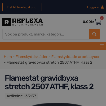
Byt till företagskund
Logga in
0
0.00
kr
Hem
-
Flamskyddskläder
-
Flamskyddade arbetsbyxor
-
Flamestat gravidbyxa stretch 2507 ATHF, klass 2
Flamestat gravidbyxa
stretch 2507 ATHF, klass 2
Artikelnr:
133137