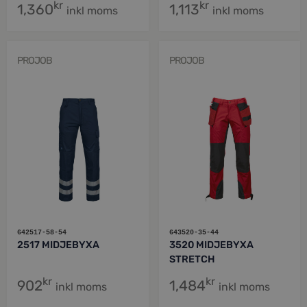
kr
kr
1,360
1,113
inkl moms
inkl moms
PROJOB
PROJOB
642517-58-54
643520-35-44
2517 MIDJEBYXA
3520 MIDJEBYXA
STRETCH
kr
kr
902
1,484
inkl moms
inkl moms