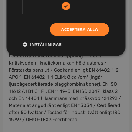
midja med inbyggd resår / Lågt skuren linning med
hällor och knapp, men ingen dragkedja / 2
framfickor / 2 förstärkta bakfickor, varav en med
lock och dold tryckknapp / Hammarhank / Förstärkt
ACCEPTERA ALLA
tumstocksficka med pennficka samt knapp och
hälla för kniv / Benficka med lock och dold
INSTÄLLNIGAR
tryckknapp, telefonficka och hällor för id-kort /
Förstärkta knäfickor med öppning inifrån /
Knäskydden i knäfickorna kan höjdjusteras /
Förstärkta benslut / Godkänd enligt EN 61482-1-2
APC 1, EN 61482-1-1 ELIM: 8 cal/cm² (ingår i
ljusbågecertifierade plaggkombinationer), EN ISO
11612 A1 B1 C1 F1, EN 1149-5, EN ISO 20471 klass 2
och EN 14404 tillsammans med knäskydd 124292 /
Materialet är godkänt enligt EN 13034 / Certifierad
efter 50 tvättar / Testad för industritvätt enligt ISO
15797 / OEKO-TEX®-certifierad.