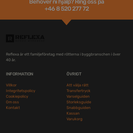
Behöver ni hjälp? Ring oss på
+46 8 520 277 72
Reflexa är ett familjeföretag med rötterna i byggbranschen i över
40 år.
INFORMATION
ÖVRIGT
Villkor
Att välja rätt
Integritetspolicy
Transfertryck
Cookiepolicy
Varselguiden
Om oss
Storleksguide
Kontakt
Snabbguiden
Kassan
Varukorg