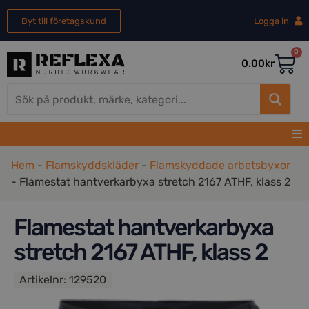
Byt till företagskund
Logga in
0
0.00
kr
Hem
-
Flamskyddskläder
-
Flamskyddade arbetsbyxor
-
Flamestat hantverkarbyxa stretch 2167 ATHF, klass 2
Flamestat hantverkarbyxa
stretch 2167 ATHF, klass 2
Artikelnr:
129520