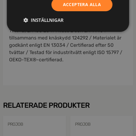
Knäskydden i knäfickorna kan höjdjusteras /
ACCEPTERA ALLA
Godkänd enligt EN 61482-1-2 APC 1, EN 61482-1-1
ELIM: 8 cal/cm² (ingår i ljusbågecertifierade
INSTÄLLNIGAR
plaggkombinationer), EN ISO 11612 A1 B1 C1 F1, EN
1149-5, EN ISO 20471 klass 2 och EN 14404
tillsammans med knäskydd 124292 / Materialet är
godkänt enligt EN 13034 / Certifierad efter 50
tvättar / Testad för industritvätt enligt ISO 15797 /
OEKO-TEX®-certifierad.
RELATERADE PRODUKTER
PROJOB
PROJOB