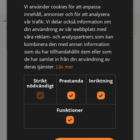
Vi använder cookies för att anpassa
innehåll, annonser och för att analysera
vår trafik. Vi delar också information om
BESKRIVNING
YTTERLIGARE INFORMATION
din användning av vår webbplats med
våra reklam- och analyspartners som kan
kombinera den med annan information
Beskrivning
som du har tillhandahållit dem eller som
Stretchmaterial / Multinorm / Inherent flamskydd /
de har samlat in från din användning av
Smuts-, olje- och vattenavvisande / Metallfri / Dold
deras tjänster.
Läs mer
knapp fram / 2 förstärkta löst hängande spikfickor,
Strikt
Prestanda
Inriktning
den ena med 3 fickor och verktygshällor och den
nödvändigt
andra med extra ficka / 2 framfickor / 2 förstärkta
bakfickor / Hammarhank / Dubbel förstärkt
grensöm / Förstärkt ficka för tumstock och verktyg
Funktioner
med pennficka samt knapp och hälla för kniv /
Benficka med lock och dolda tryckknappar,
telefonficka och hälla för id-kortshållare /
Förstärkta knäfickor med öppning inifrån /