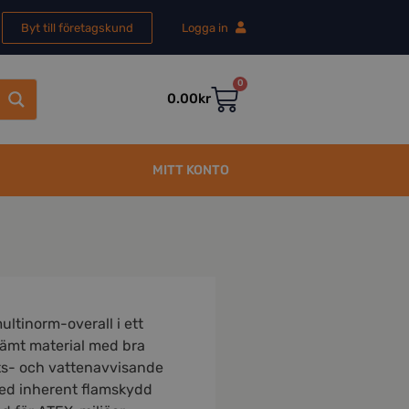
Byt till företagskund
Logga in
0
0.00
kr
MITT KONTO
ltinorm-overall i ett
ämt material med bra
uts- och vattenavvisande
med inherent flamskydd