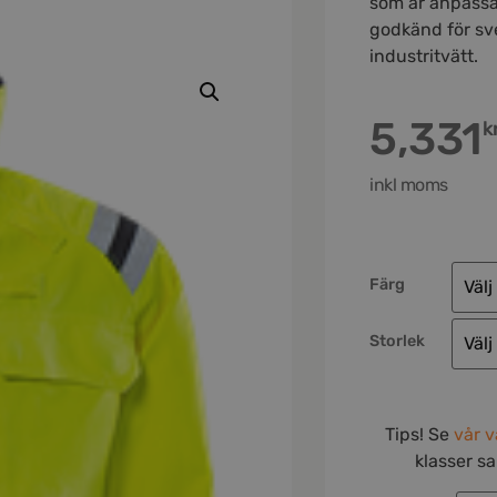
som är anpassa
godkänd för sv
industritvätt.
5,331
k
inkl moms
Färg
Storlek
Tips! Se
vår v
klasser s