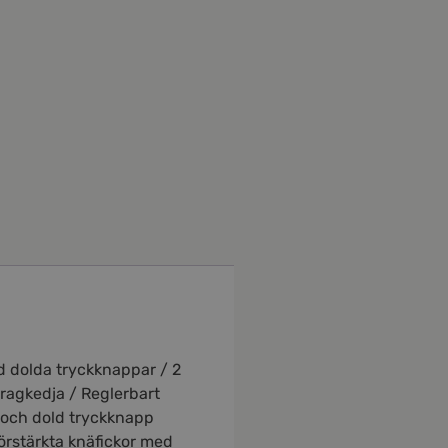
d dolda tryckknappar / 2
ragkedja / Reglerbart
k och dold tryckknapp
örstärkta knäfickor med