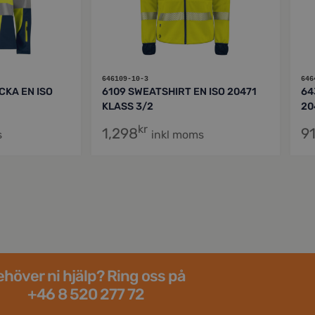
646109-10-3
646
CKA EN ISO
6109 SWEATSHIRT EN ISO 20471
64
KLASS 3/2
20
kr
1,298
9
s
inkl moms
höver ni hjälp? Ring oss på
+46 8 520 277 72