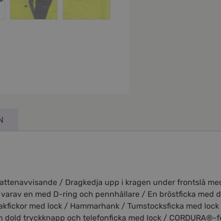
N
vattenavvisande / Dragkedja upp i kragen under frontslå me
, varav en med D-ring och pennhållare / En bröstficka med d
a bakfickor med lock / Hammarhank / Tumstocksficka med loc
ch dold tryckknapp och telefonficka med lock / CORDURA®-f