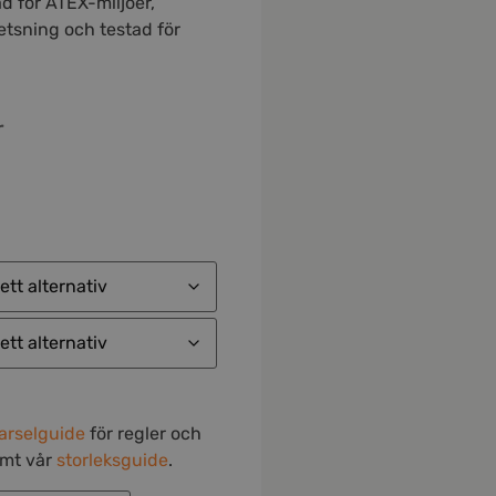
d för ATEX-miljöer,
etsning och testad för
r
arselguide
för regler och
amt vår
storleksguide
.