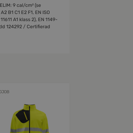
ELIM: 9 cal/cm² (se
 A2 B1 C1 E2 F1, EN ISO
11611 A1 klass 2), EN 1149-
dd 124292 / Certifierad
OJOB