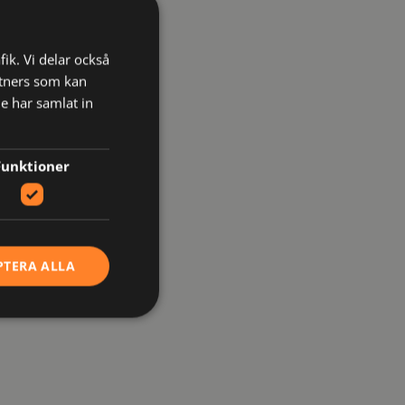
fik. Vi delar också
tners som kan
e har samlat in
Funktioner
PTERA ALLA