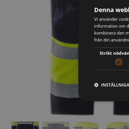
Denna webb
Vi använder cookie
information om d
kombinera den me
från din användni
Strikt nödvä
INSTÄLLNIG