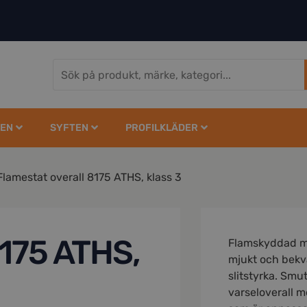
EN
SYFTEN
PROFILKLÄDER
Flamestat overall 8175 ATHS, klass 3
8175 ATHS,
Flamskyddad mu
mjukt och bekv
slitstyrka. Sm
varseloverall 