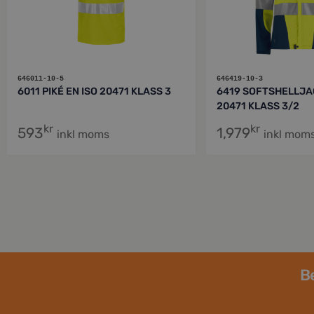
646011-10-5
646419-10-3
6011 PIKÉ EN ISO 20471 KLASS 3
6419 SOFTSHELLJA
20471 KLASS 3/2
kr
kr
593
1,979
inkl moms
inkl mom
Be