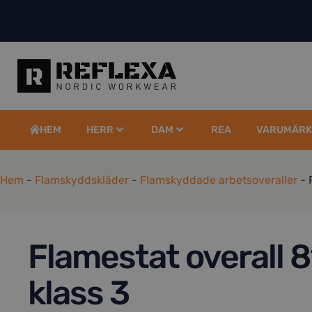
HEM
HERR
DAM
REA
VARUMÄRK
Hem
-
Flamskyddskläder
-
Flamskyddade arbetsoveraller
-
Flamestat overall 
klass 3