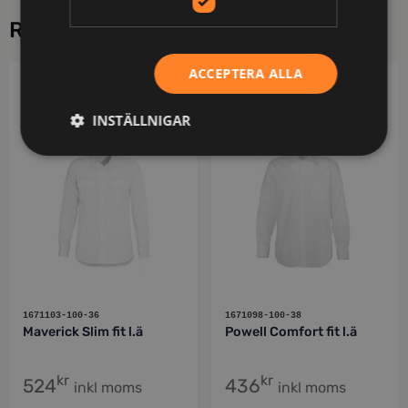
RELATERADE PRODUKTER
ACCEPTERA ALLA
DERBYOFSWEDEN
DERBYOFSWEDEN
INSTÄLLNIGAR
1671103-100-36
1671098-100-38
Maverick Slim fit l.ä
Powell Comfort fit l.ä
kr
kr
524
436
inkl moms
inkl moms