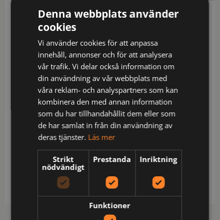
Denna webbplats använder
Beskrivning
cookies
Multinorm / Inherent flamskydd / Dolda
Vi använder cookies för att anpassa
tryckknappar under frontslå och plastknapp överst
innehåll, annonser och för att analysera
/ 2 bröstfickor med lock och dolda tryckknappar /
vår trafik. Vi delar också information om
Reglerbart ärmslut med dolda tryckknappar /
din användning av vår webbplats med
Förlängd rygg / Godkänd enligt EN 61482-1-2 klass
våra reklam- och analyspartners som kan
1, EN 61482-1-1 ELIM: 8,2 cal/cm² EBT 9,1 cal/cm² (se
kombinera den med annan information
ljusbågetabell för certifierade plaggkombinationer
som du har tillhandahållit dem eller som
av EN 61482-1-2 APC 2 och EN 61482-1-1), EN ISO
de har samlat in från din användning av
11612 A1 A2 B1 C1 F1, EN ISO 11611 A1 A2 klass 1 (se
deras tjänster.
Läs mer
flam- och svetstabell för certifierade
plaggkombinationer), EN 1149-5 och EN 13034 typ
Strikt
Prestanda
Inriktning
nödvändigt
PB [6] / Testad för industritvätt enligt ISO 15797 /
OEKO-TEX®-certifierad.
Funktioner