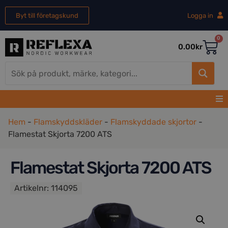
Byt till företagskund
Logga in
0
0.00
kr
Hem
-
Flamskyddskläder
-
Flamskyddade skjortor
-
Flamestat Skjorta 7200 ATS
Flamestat Skjorta 7200 ATS
Artikelnr:
114095