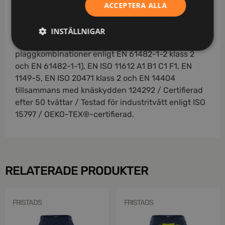
ACCEPTERA ALLA
inifrån / Knäskydden i knäfickorna kan höjdjusteras
/ CORDURA®-förstärkning i benslut / Godkänd
enligt EN 61482-1-2 APC 1, EN 61482-1-1 ELIM: 8
INSTÄLLNIGAR
cal/cm² (se ljusbågetabell för certifierade
plaggkombinationer enligt EN 61482-1-2 klass 2
och EN 61482-1-1), EN ISO 11612 A1 B1 C1 F1, EN
1149-5, EN ISO 20471 klass 2 och EN 14404
tillsammans med knäskydden 124292 / Certifierad
efter 50 tvättar / Testad för industritvätt enligt ISO
15797 / OEKO-TEX®-certifierad.
RELATERADE PRODUKTER
FRISTADS
FRISTADS