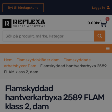
Byt till företagskund
Logga in
0
0.00
kr
Hem
-
Flamskyddskläder dam
-
Flamskyddade
arbetsbyxor Dam
-
Flamskyddad hantverkarbyxa 2589
FLAM klass 2, dam
Flamskyddad
hantverkarbyxa 2589 FLAM
klass 2, dam