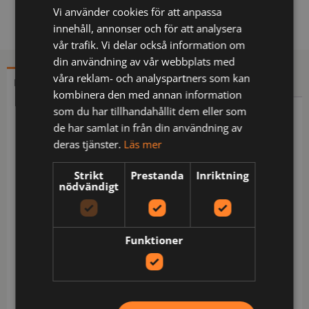
Vi använder cookies för att anpassa
innehåll, annonser och för att analysera
vår trafik. Vi delar också information om
din användning av vår webbplats med
våra reklam- och analyspartners som kan
BESKRIVNING
YTTERLIGARE INFORMATION
kombinera den med annan information
som du har tillhandahållit dem eller som
Beskrivning
de har samlat in från din användning av
deras tjänster.
Läs mer
Multinorm / 2 CORDURA®-förstärkta löst hängande
spikfickor, den ena med 3 fickor och verktygshällor
Strikt
Prestanda
Inriktning
och den andra med extra ficka / 2 framfickor / 2
nödvändigt
CORDURA®-förstärkta bakfickor, varav en med lock
och dold tryckknapp / Dubbel förstärkt grensöm /
Hammarhank / CORDURA®-förstärkt
Funktioner
tumstocksficka med pennficka samt knapp och
hälla för kniv / Benficka med lock och dold
tryckknapp, telefonficka med lock och D-ring /
CORDURA®-förstärkta knäfickor med öppning