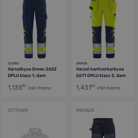
131983
300528
Varselbyxa Green 2652
Varsel hantverkarbyxa
GPLU klass 1, dam
2671 GPLU klass 2, dam
kr
kr
1,135
1,431
inkl moms
inkl moms
COTTOVER
FRISTADS