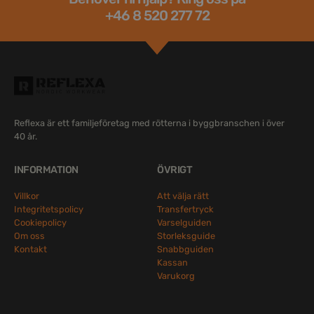
+46 8 520 277 72
Reflexa är ett familjeföretag med rötterna i byggbranschen i över
40 år.
INFORMATION
ÖVRIGT
Villkor
Att välja rätt
Integritetspolicy
Transfertryck
Cookiepolicy
Varselguiden
Om oss
Storleksguide
Kontakt
Snabbguiden
Kassan
Varukorg