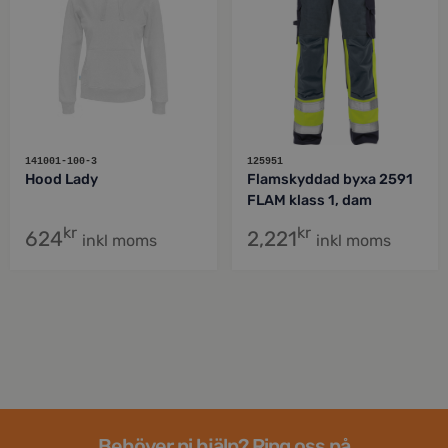
141001-100-3
125951
Hood Lady
Flamskyddad byxa 2591
FLAM klass 1, dam
kr
kr
624
2,221
inkl moms
inkl moms
Behöver ni hjälp? Ring oss på