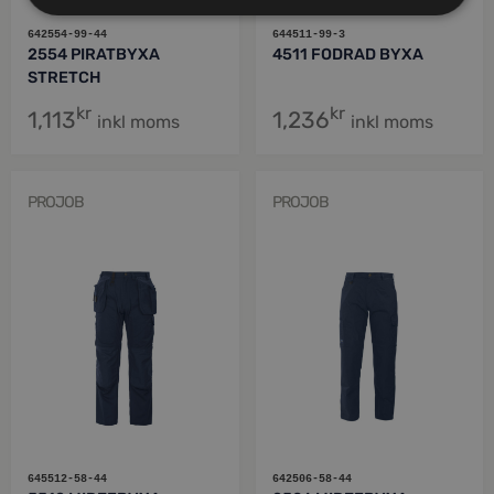
642554-99-44
644511-99-3
2554 PIRATBYXA
4511 FODRAD BYXA
STRETCH
kr
kr
1,113
1,236
inkl moms
inkl moms
PROJOB
PROJOB
645512-58-44
642506-58-44