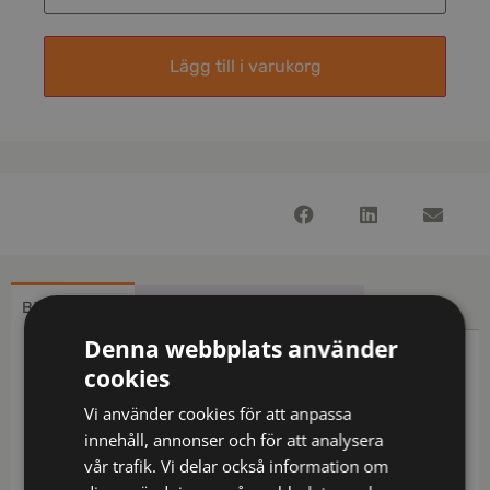
Lägg till i varukorg
BESKRIVNING
YTTERLIGARE INFORMATION
Denna webbplats använder
Beskrivning
cookies
Vi använder cookies för att anpassa
Skall bäras över flamskyddade plagg som är
innehåll, annonser och för att analysera
certifierade enligt EN ISO 11612 / Reglerbara
vår trafik. Vi delar också information om
elastiska hängslen / Bröstlapp i gummi / Reglerbar