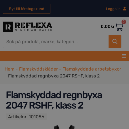
Byt till företagskund
Logga in
0
0.00
kr
Hem
-
Flamskyddskläder
-
Flamskyddade arbetsbyxor
-
Flamskyddad regnbyxa 2047 RSHF, klass 2
Flamskyddad regnbyxa
2047 RSHF, klass 2
Artikelnr:
101056