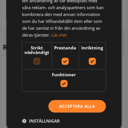
din användning av vår webbplats med
midja / Reglerbara benslut / Godkänd enligt EN ISO
våra reklam- och analyspartners som kan
14116 index 1, EN 1149-5, EN ISO 20471 klass 2 och
kombinera den med annan information
EN 343 klass 4/1 / OEKO-TEX®-certifierad.
som du har tillhandahållit dem eller som
de har samlat in från din användning av
deras tjänster.
Läs mer
RELATERADE PRODUKTER
Strikt
Prestanda
Inriktning
nödvändigt
PROJOB
PROJOB
Funktioner
ACCEPTERA ALLA
INSTÄLLNIGAR