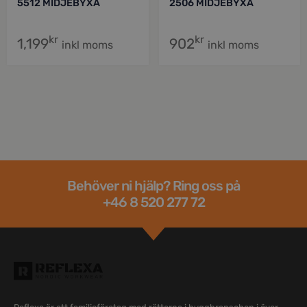
5512 MIDJEBYXA
2506 MIDJEBYXA
kr
kr
1,199
902
inkl moms
inkl moms
Behöver ni hjälp? Ring oss på
+46 8 520 277 72