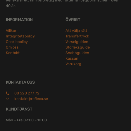
Reflexa är ett familjeföretag med rötterna i byggbranschen i över
40 år.
INFORMATION
ÖVRIGT
Villkor
Att välja rätt
Integritetspolicy
Transfertryck
Cookiepolicy
Varselguiden
Om oss
Storleksguide
Kontakt
Snabbguiden
Kassan
Varukorg
KONTAKTA OSS
08 520 277 72
kontakt@reflexa.se
KUNDTJÄNST
Mån – Fre 09:00 – 16:00